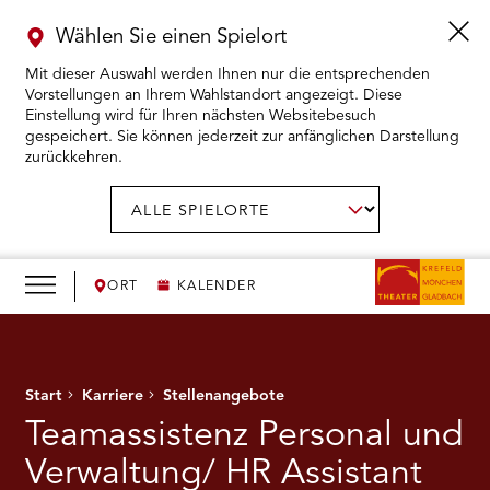
Wählen Sie einen Spielort
Mit dieser Auswahl werden Ihnen nur die entsprechenden
Vorstellungen an Ihrem Wahlstandort angezeigt. Diese
Einstellung wird für Ihren nächsten Websitebesuch
gespeichert. Sie können jederzeit zur anfänglichen Darstellung
zurückkehren.
Menü
öffnen
AUSWAHL BESTÄTIGEN
Spielort
wählen:
RMENÜ KARTENKAUF ÖFFNEN
RMENÜ SPIELPLAN ÖFFNEN
ORT
KALENDER
RMENÜ WIR ÖFFNEN
Start
Karriere
Stellenangebote
RMENÜ DAS THEATER ÖFFNEN
Teamassistenz Personal und
RMENÜ THEATERPÄDAGOGIK ÖFFNEN
Verwaltung/ HR Assistant