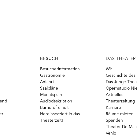
Mail-
o
ouTube
Adresse
BESUCH
DAS THEATER
Besucherinformation
Wir
Gastronomie
Geschichte des 
Anfahrt
Das Junge Thea
Saalpläne
Opernstudio Ni
Monatsplan
Aktuelles
gend
Audiodeskription
Theaterzeitung
Barrierefreiheit
Karriere
er
Hereinspaziert in das
Räume mieten
Theaterzelt!
Spenden
Theater De Maas
Venlo