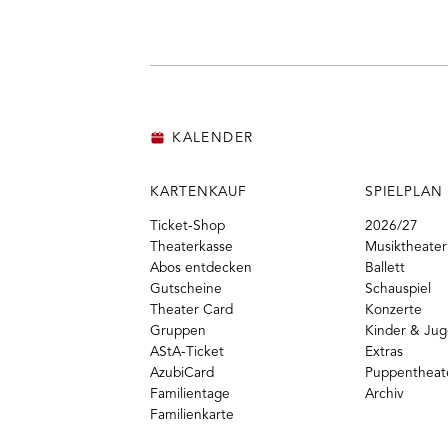
Facebook
Instagram
Vime
Y
KALENDER
KARTENKAUF
SPIELPLAN
Ticket-Shop
2026/27
Theaterkasse
Musiktheater
Abos entdecken
Ballett
Gutscheine
Schauspiel
Theater Card
Konzerte
Gruppen
Kinder & Ju
AStA-Ticket
Extras
AzubiCard
Puppentheat
Familientage
Archiv
Familienkarte