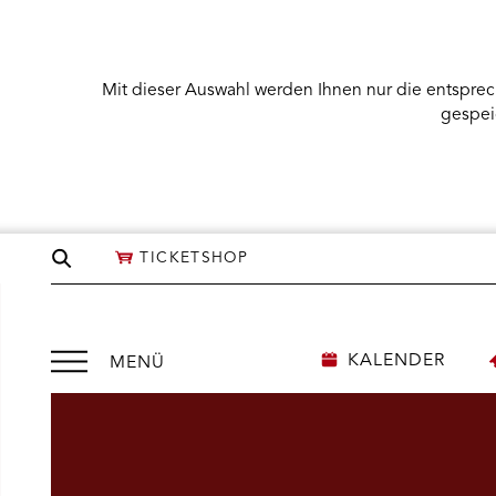
Mit dieser Auswahl werden Ihnen nur die entsprec
gespei
Seite
TICKETSHOP
durchsuchen
Menü
KALENDER
MENÜ
öffnen
NÜ KARTENKAUF ÖFFNEN