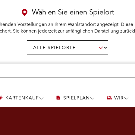
Wählen Sie einen Spielort
henden Vorstellungen an Ihrem Wahlstandort angezeigt. Diese 
chert. Sie können jederzeit zur anfänglichen Darstellung zurück
Spielort
AUSWAHL BESTÄTIGEN
wählen:
KARTENKAUF
SPIELPLAN
WIR
UNTERMENÜ
UNTERMENÜ
UNT
KARTENKAUF
SPIELPLAN
WIR
ÖFFNEN
ÖFFNEN
ÖFF