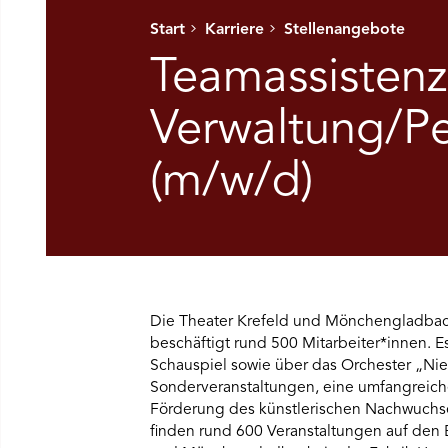
Start
Karriere
Stellenangebote
Ü SPIELPLAN ÖFFNEN
Teamassistenz
NÜ WIR ÖFFNEN
Verwaltung/Per
(m/w/d)
NÜ DAS THEATER ÖFFNEN
NÜ THEATERPÄDAGOGIK ÖFFNEN
NÜ BESUCH ÖFFNEN
Die Theater Krefeld und Mönchengladbac
beschäftigt rund 500 Mitarbeiter*innen. Es
Schauspiel sowie über das Orchester „Nie
Sonderveranstaltungen, eine umfangreich
Förderung des künstlerischen Nachwuchses
finden rund 600 Veranstaltungen auf den 