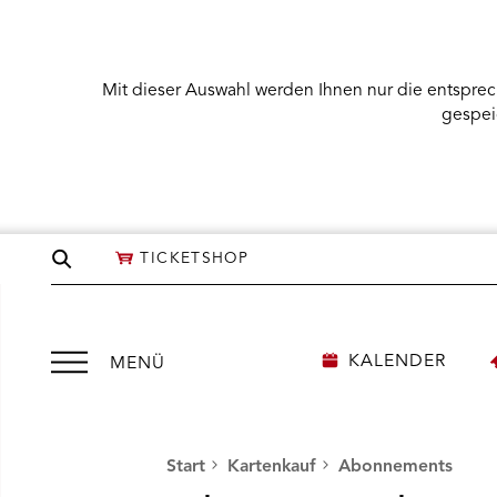
Mit dieser Auswahl werden Ihnen nur die entsprec
gespei
Seite
TICKETSHOP
durchsuchen
Menü
KALENDER
MENÜ
öffnen
Start
Kartenkauf
Abonnements
NÜ KARTENKAUF ÖFFNEN