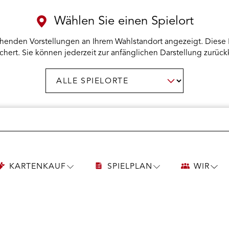
Wählen Sie einen Spielort
henden Vorstellungen an Ihrem Wahlstandort angezeigt. Diese 
chert. Sie können jederzeit zur anfänglichen Darstellung zurück
Spielort
AUSWAHL BESTÄTIGEN
wählen:
KARTENKAUF
SPIELPLAN
WIR
UNTERMENÜ
UNTERMENÜ
UNT
KARTENKAUF
SPIELPLAN
WIR
ÖFFNEN
ÖFFNEN
ÖFF