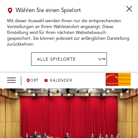
Wählen Sie einen Spielort
Mit dieser Auswahl werden Ihnen nur die entsprechenden
Vorstellungen an Ihrem Wahlstandort angezeigt. Diese
Einstellung wird für Ihren nächsten Websitebesuch
gespeichert. Sie können jederzeit zur anfänglichen Darstellung
zurückkehren.
Menü
öffnen
AUSWAHL BESTÄTIGEN
Spielort
wählen:
RMENÜ KARTENKAUF ÖFFNEN
RMENÜ SPIELPLAN ÖFFNEN
ORT
KALENDER
RMENÜ WIR ÖFFNEN
RMENÜ DAS THEATER ÖFFNEN
RMENÜ THEATERPÄDAGOGIK ÖFFNEN