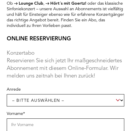
Ob
Lounge Club
,
Hört´s mit Goertz!
oder das klassische
Sinfoniekonzert – unsere Auswahl an Abonnements ist vielfältig
und hält für Einsteiger ebenso wie für erfahrene Konzertgänger
das richtige Angebot bereit. Finden Sie ein Abo, das
individuell zu Ihren Vorlieben passt.
ONLINE RESERVIERUNG
Konzertabo
Reservieren Sie sich jetzt Ihr maßgeschneidertes
Abonnement mit diesem Online-Formular. Wir
melden uns zeitnah bei Ihnen zurück!
„
*
“
Anrede
zeigt
erforderliche
Felder
an
Vorname
*