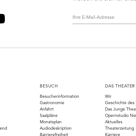
Ihre
E-
Mail-
o
ouTube
Adresse
BESUCH
DAS THEATER
Besucherinformation
Wir
Gastronomie
Geschichte des 
Anfahrt
Das Junge Thea
Saalpläne
Opernstudio Ni
Monatsplan
Aktuelles
gend
Audiodeskription
Theaterzeitung
Barrierefreiheit
Karriere