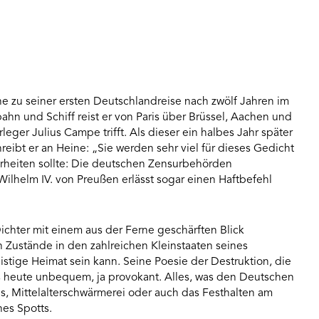
e zu seiner ersten Deutschlandreise nach zwölf Jahren im
bahn und Schiff reist er von Paris über Brüssel, Aachen und
eger Julius Campe trifft. Als dieser ein halbes Jahr später
schreibt er an Heine: „Sie werden sehr viel für dieses Gedicht
hrheiten sollte: Die deutschen Zensurbehörden
ilhelm IV. von Preußen erlässt sogar einen Haftbefehl
Dichter mit einem aus der Ferne geschärften Blick
n Zustände in den zahlreichen Kleinstaaten seines
istige Heimat sein kann. Seine Poesie der Destruktion, die
is heute unbequem, ja provokant. Alles, was den Deutschen
mus, Mittelalterschwärmerei oder auch das Festhalten am
nes Spotts.