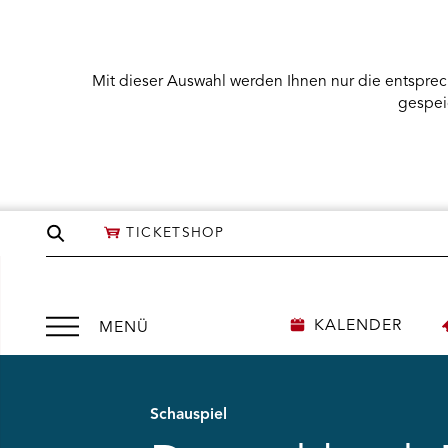
Mit dieser Auswahl werden Ihnen nur die entsprec
gespei
Seite
TICKETSHOP
durchsuchen
©
©
Matthias
Matthias
Stutte
Stutte
|
|
Krefeld
Krefeld
|
|
Menü
KALENDER
MENÜ
0172-
0172-
Zurück
Weiter
2569952
2569952
öffnen
Schauspiel
NÜ KARTENKAUF ÖFFNEN