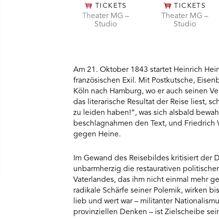
TICKETS
TICKETS
Theater MG –
Theater MG –
Studio
Studio
Am 21. Oktober 1843 startet Heinrich Hein
französischen Exil. Mit Postkutsche, Eisen
Köln nach Hamburg, wo er auch seinen Verl
das literarische Resultat der Reise liest, 
zu leiden haben!“, was sich alsbald bewa
beschlagnahmen den Text, und Friedrich W
gegen Heine.
Im Gewand des Reisebildes kritisiert der 
unbarmherzig die restaurativen politische
Vaterlandes, das ihm nicht einmal mehr ge
radikale Schärfe seiner Polemik, wirken b
lieb und wert war – militanter Nationalis
provinziellen Denken – ist Zielscheibe sei