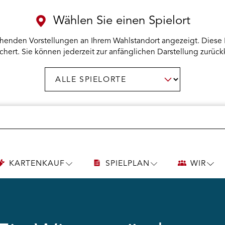
Wählen Sie einen Spielort
henden Vorstellungen an Ihrem Wahlstandort angezeigt. Diese 
chert. Sie können jederzeit zur anfänglichen Darstellung zurück
Spielort
AUSWAHL BESTÄTIGEN
wählen:
KARTENKAUF
SPIELPLAN
WIR
UNTERMENÜ
UNTERMENÜ
UNT
KARTENKAUF
SPIELPLAN
WIR
ÖFFNEN
ÖFFNEN
ÖFF