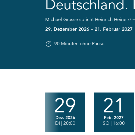
Deutschland.
Ü SPIELPLAN ÖFFNEN
Michael Grosse spricht Heinrich Heine
NÜ WIR ÖFFNEN
29. Dezember 2026 – 21. Februar 2027
90 Minuten ohne Pause
NÜ DAS THEATER ÖFFNEN
NÜ THEATERPÄDAGOGIK ÖFFNEN
NÜ BESUCH ÖFFNEN
Vorstellungen
29
21
Dez. 2026
Feb. 2027
DI
| 20:00
SO
| 16:00