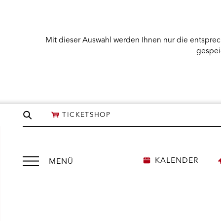
Mit dieser Auswahl werden Ihnen nur die entsprec
gespei
Seite
TICKETSHOP
durchsuchen
Menü
KALENDER
MENÜ
öffnen
We
need
NÜ KARTENKAUF ÖFFNEN