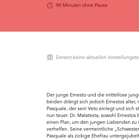
visitor.
90 Minuten ohne Pause
The
website
owner
needs
to
setup
the
site
with
Vorstellungen
Derzeit keine aktuellen Vorstellungst
their
CMP
to
add
this
content
Der junge Ernesto und die mittellose jun
to
beiden drängt sich jedoch Ernestos alter,
the
Pasquale, der sein Veto einlegt und sich s
list
of
nun teuer. Dr. Malatesta, sowohl Ernestos
technologies
einen Plan, um den jungen Liebenden zu
used.
verhelfen. Seine vermeintliche „Schwester
Powered
Pasquale als zickige Ehefrau untergejubel
by