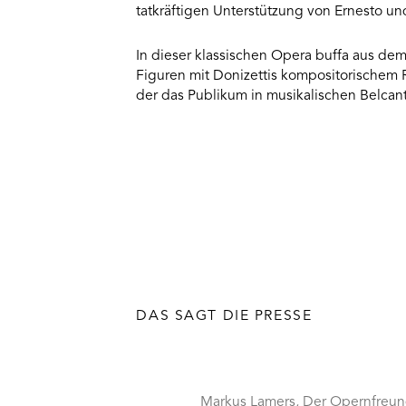
tatkräftigen Unterstützung von Ernesto un
Usercentrics
Consent
Management
In dieser klassischen Opera buffa aus d
Platform
Figuren mit Donizettis kompositorischem
der das Publikum in musikalischen Belcan
DAS SAGT DIE PRESSE
Markus Lamers, Der Opernfreu