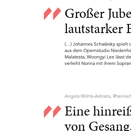
Großer Jube
lautstarker B
(…) Johannes Schwärsky spielt 
aus dem Opernstudio Niederrhe
Malatesta, Woongyi Lee lässt d
verleiht Norina mit ihrem Sopr
Angela Wilms-Adrians, Rheinisc
Eine hinre
von Gesang,