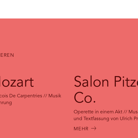
IEREN
ozart
Salon Pit
Co.
cois De Carpentries // Musik
ührung
Operette in einem Akt // Mu
und Textfassung von Ulrich P
MEHR