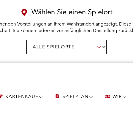
Wählen Sie einen Spielort
henden Vorstellungen an Ihrem Wahlstandort angezeigt. Diese 
chert. Sie können jederzeit zur anfänglichen Darstellung zurück
Spielort
AUSWAHL BESTÄTIGEN
wählen:
KARTENKAUF
SPIELPLAN
WIR
UNTERMENÜ
UNTERMENÜ
UNT
KARTENKAUF
SPIELPLAN
WIR
ÖFFNEN
ÖFFNEN
ÖFF