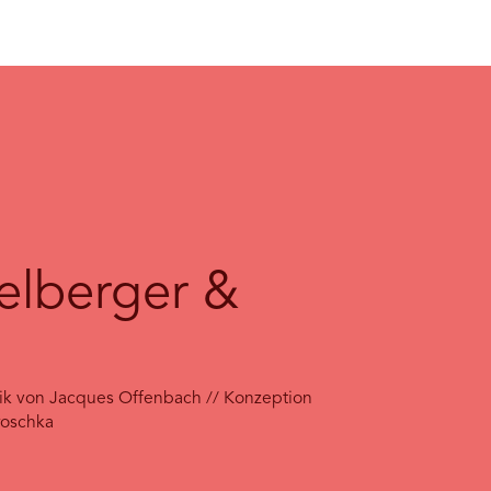
zelberger &
sik von Jacques Offenbach // Konzeption
roschka