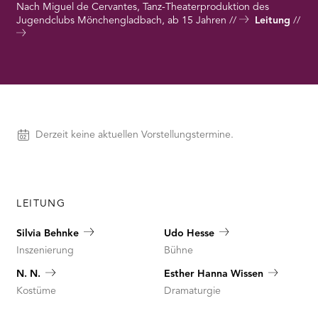
RMENÜ BESUCH ÖFFNEN
Nach Miguel de Cervantes, Tanz-Theaterproduktion des
Jugendclubs Mönchengladbach, ab 15 Jahren
Leitung
Vorstellungen
Derzeit keine aktuellen Vorstellungstermine.
LEITUNG
Silvia Behnke
Udo Hesse
Inszenierung
Bühne
N. N.
Esther Hanna Wissen
Kostüme
Dramaturgie