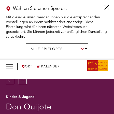
Wählen Sie einen Spielort
Mit dieser Auswahl werden Ihnen nur die entsprechenden
Vorstellungen an Ihrem Wahlstandort angezeigt. Diese
Einstellung wird für Ihren nächsten Websitebesuch
gespeichert. Sie können jederzeit zur anfänglichen Darstellung
zurückkehren.
Menü
öffnen
AUSWAHL BESTÄTIGEN
Spielort
wählen:
RMENÜ KARTENKAUF ÖFFNEN
RMENÜ SPIELPLAN ÖFFNEN
ORT
KALENDER
RMENÜ WIR ÖFFNEN
Zurück
Weiter
RMENÜ DAS THEATER ÖFFNEN
Kinder & Jugend
Don Quijote
RMENÜ THEATERPÄDAGOGIK ÖFFNEN