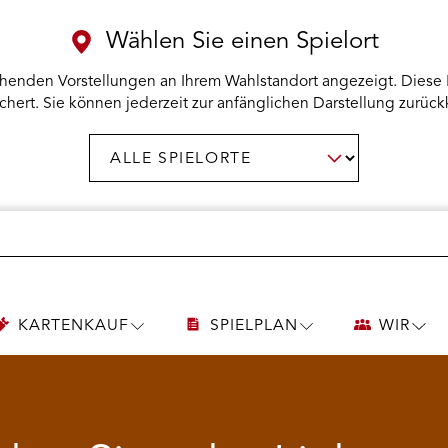
Wählen Sie einen Spielort
henden Vorstellungen an Ihrem Wahlstandort angezeigt. Diese 
chert. Sie können jederzeit zur anfänglichen Darstellung zurück
Spielort
AUSWAHL BESTÄTIGEN
wählen:
KARTENKAUF
SPIELPLAN
WIR
UNTERMENÜ
UNTERMENÜ
UNT
KARTENKAUF
SPIELPLAN
WIR
ÖFFNEN
ÖFFNEN
ÖFF