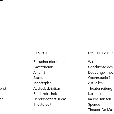
Mail-
o
ouTube
Adresse
BESUCH
DAS THEATER
Besucherinformation
Wir
Gastronomie
Geschichte des 
Anfahrt
Das Junge Thea
Saalpläne
Opernstudio Ni
Monatsplan
Aktuelles
gend
Audiodeskription
Theaterzeitung
Barrierefreiheit
Karriere
er
Hereinspaziert in das
Räume mieten
Theaterzelt!
Spenden
Theater De Maas