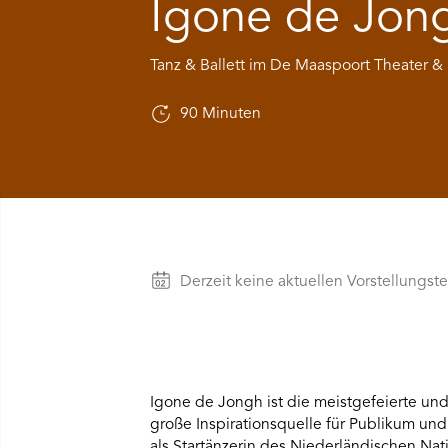
Igone de Jong
Ü SPIELPLAN ÖFFNEN
Tanz & Ballett im De Maaspoort Theater &
NÜ WIR ÖFFNEN
90 Minuten
NÜ DAS THEATER ÖFFNEN
NÜ THEATERPÄDAGOGIK ÖFFNEN
NÜ BESUCH ÖFFNEN
Vorstellungen
Derzeit keine aktuellen Vorstellungst
Igone de Jongh ist die meistgefeierte un
große Inspirationsquelle für Publikum u
als Startänzerin des Niederländischen Nat