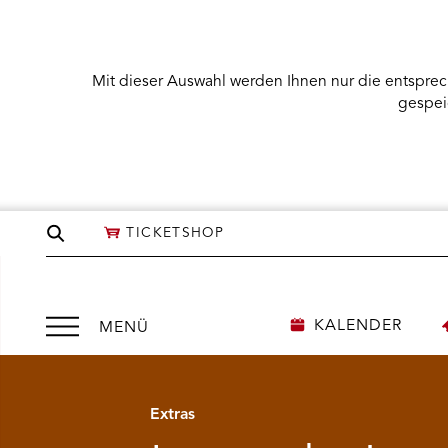
Mit dieser Auswahl werden Ihnen nur die entsprec
gespei
Seite
TICKETSHOP
durchsuchen
Menü
KALENDER
MENÜ
öffnen
Extras
NÜ KARTENKAUF ÖFFNEN