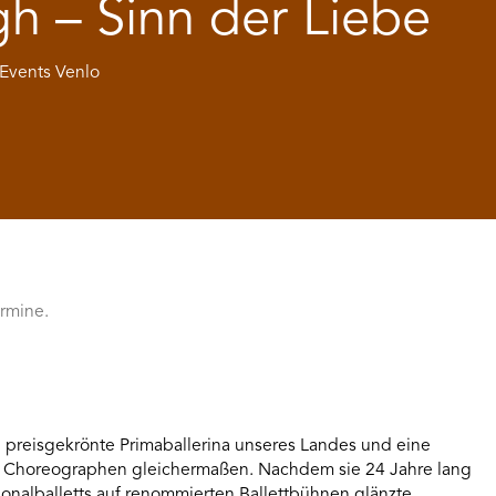
h – Sinn der Liebe
 Events Venlo
ermine.
d preisgekrönte Primaballerina unseres Landes und eine
nd Choreographen gleichermaßen. Nachdem sie 24 Jahre lang
ionalballetts auf renommierten Ballettbühnen glänzte,