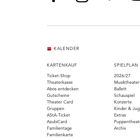
Facebook
Instagram
Vime
Y
KALENDER
KARTENKAUF
SPIELPLAN
Ticket-Shop
2026/27
Theaterkasse
Musiktheater
Abos entdecken
Ballett
Gutscheine
Schauspiel
Theater Card
Konzerte
Gruppen
Kinder & Ju
AStA-Ticket
Extras
AzubiCard
Puppentheat
Familientage
Archiv
Familienkarte