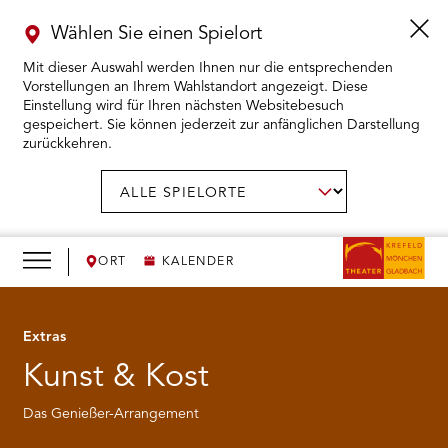
Wählen Sie einen Spielort
Mit dieser Auswahl werden Ihnen nur die entsprechenden
Vorstellungen an Ihrem Wahlstandort angezeigt. Diese
Einstellung wird für Ihren nächsten Websitebesuch
gespeichert. Sie können jederzeit zur anfänglichen Darstellung
zurückkehren.
Menü
öffnen
AUSWAHL BESTÄTIGEN
Spielort
wählen:
RMENÜ KARTENKAUF ÖFFNEN
RMENÜ SPIELPLAN ÖFFNEN
ORT
KALENDER
RMENÜ WIR ÖFFNEN
Extras
Kunst & Kost
RMENÜ DAS THEATER ÖFFNEN
Das Genießer-Arrangement
RMENÜ THEATERPÄDAGOGIK ÖFFNEN