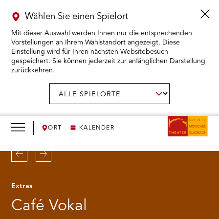
Wählen Sie einen Spielort
Mit dieser Auswahl werden Ihnen nur die entsprechenden
Vorstellungen an Ihrem Wahlstandort angezeigt. Diese
Einstellung wird für Ihren nächsten Websitebesuch
gespeichert. Sie können jederzeit zur anfänglichen Darstellung
zurückkehren.
Menü
öffnen
AUSWAHL BESTÄTIGEN
Spielort
wählen:
RMENÜ KARTENKAUF ÖFFNEN
RMENÜ SPIELPLAN ÖFFNEN
ORT
KALENDER
RMENÜ WIR ÖFFNEN
Zurück
Weiter
RMENÜ DAS THEATER ÖFFNEN
Extras
Café Vokal
RMENÜ THEATERPÄDAGOGIK ÖFFNEN