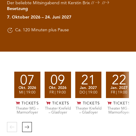
RMENÜ BESUCH ÖFFNEN
Der beliebte Mitsingabend mit Kerstin Brix
Besetzung
7. Oktober 2026 – 24. Juni 2027
Ca. 120 Minuten plus Pause
Vorstellungen
07
09
21
22
Okt. 2026
Okt. 2026
Jan. 2027
Jan. 2027
MI
| 19:00
FR
| 19:00
DO
| 19:00
FR
| 19:00
TICKETS
TICKETS
TICKETS
TICKETS
Theater MG –
Theater Krefeld
Theater Krefeld
Theater MG –
Marmorfoyer
– Glasfoyer
– Glasfoyer
Marmorfoyer
Zurück
Weiter