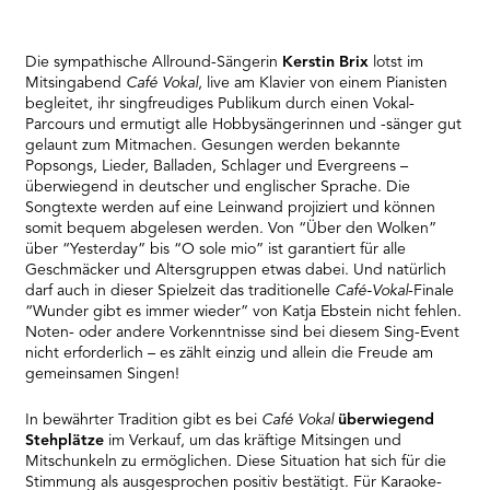
Die sympathische Allround-Sängerin
Kerstin Brix
lotst im
Mitsingabend
Café Vokal
, live am Klavier von einem Pianisten
begleitet, ihr singfreudiges Publikum durch einen Vokal-
Parcours und ermutigt alle Hobbysängerinnen und -sänger gut
gelaunt zum Mitmachen. Gesungen werden bekannte
Popsongs, Lieder, Balladen, Schlager und Evergreens –
überwiegend in deutscher und englischer Sprache. Die
Songtexte werden auf eine Leinwand projiziert und können
somit bequem abgelesen werden. Von “Über den Wolken”
über “Yesterday” bis “O sole mio” ist garantiert für alle
Geschmäcker und Altersgruppen etwas dabei. Und natürlich
darf auch in dieser Spielzeit das traditionelle
Café-Vokal
-Finale
“Wunder gibt es immer wieder” von Katja Ebstein nicht fehlen.
Noten- oder andere Vorkenntnisse sind bei diesem Sing-Event
nicht erforderlich – es zählt einzig und allein die Freude am
gemeinsamen Singen!
In bewährter Tradition gibt es bei
Café Vokal
überwiegend
Stehplätze
im Verkauf, um das kräftige Mitsingen und
Mitschunkeln zu ermöglichen. Diese Situation hat sich für die
Stimmung als ausgesprochen positiv bestätigt. Für Karaoke-