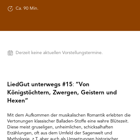
RMENÜ BESUCH ÖFFNEN
Ca. 90 Min.
Vorstellungen
Derzeit keine aktuellen Vorstellungstermine.
LiedGut unterwegs #15
:
“Von
Königstöchtern, Zwergen, Geistern und
Hexen”
Mit dem Aufkommen der musikalischen Romantik erlebten die
Vertonungen klassischer Balladen-Stoffe eine wahre Blütezeit.
Diese meist gruseligen, unheimlichen, schicksalhaften
Erzählungen, oft aus dem Umfeld der Sagenwelt und
Mythologie, z.T. aber auch als Umsetzungen historischer