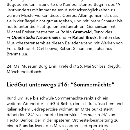
Begebenheiten inspirierte die Komponisten zu Beginn des 19.
Jahrhunderts mit immer neuen Ausdrucksmöglichkeiten zu
wahren Meisterwerken dieses Genres. Allen gemein ist, dass
sie in der Regel nicht gut ausgehen, und mit ihrem Schauer bis
heute unter die Haut gehen und anrühren. Gemeinsam mit
Michael Preiser bestreiten
Robin Grunwald
, Tenor des
Opernstudio Niederrhein
und
Rafael Bruck
, Bariton des
Musiktheaterensembles diesen Balladenabend mit Werken von
Franz Schubert, Carl Loewe, Robert Schumann, Johannes
Brahms u.a.
24. Mai Museum Burg Linn, Krefeld // 26. Mai Schloss Rheydt,
Mönchengladbach
LiedGut unterwegs #16: “Sommernächte”
Rund um laue bis schwüle Sommernächte rankt sich ein
weiterer Abend der LiedGut-Reihe, der sich französischem und
italienischem Liedrepertoire widmet. Im Mittelpunkt steht
dabei der 1841 vollendete Liederzyklus
Les nuits d’été
von
Hector Berlioz, der in der späteren Orchesterbearbeitung zu
einem Standardwerk des Mezzosopran-Liedrepertoires