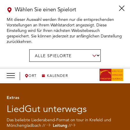
Wählen Sie einen Spielort
Mit dieser Auswahl werden Ihnen nur die entsprechenden
Vorstellungen an Ihrem Wahlstandort angezeigt. Diese
Einstellung wird für Ihren nächsten Websitebesuch
gespeichert. Sie können jederzeit zur anfänglichen Darstellung
zurückkehren.
Menü
öffnen
AUSWAHL BESTÄTIGEN
Spielort
wählen:
RMENÜ KARTENKAUF ÖFFNEN
RMENÜ SPIELPLAN ÖFFNEN
ORT
KALENDER
RMENÜ WIR ÖFFNEN
Extras
LiedGut unterwegs
RMENÜ DAS THEATER ÖFFNEN
Das beliebte Liederabend-Format on tour in Krefeld und
RMENÜ THEATERPÄDAGOGIK ÖFFNEN
Mönchengladbach
Leitung