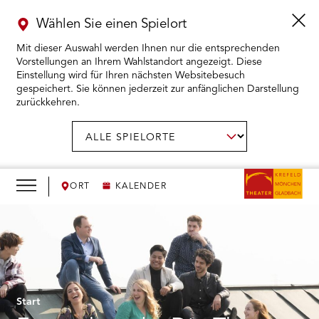
Wählen Sie einen Spielort
Mit dieser Auswahl werden Ihnen nur die entsprechenden
Vorstellungen an Ihrem Wahlstandort angezeigt. Diese
Einstellung wird für Ihren nächsten Websitebesuch
gespeichert. Sie können jederzeit zur anfänglichen Darstellung
zurückkehren.
Menü
öffnen
AUSWAHL BESTÄTIGEN
Spielort
wählen:
RMENÜ KARTENKAUF ÖFFNEN
RMENÜ SPIELPLAN ÖFFNEN
ORT
KALENDER
RMENÜ WIR ÖFFNEN
RMENÜ DAS THEATER ÖFFNEN
RMENÜ THEATERPÄDAGOGIK ÖFFNEN
Start