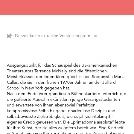
needs
to
setup
the
site
with
Vorstellungen
Derzeit keine aktuellen Vorstellungstermine.
their
CMP
to
add
this
Ausgangspunkt für das Schauspiel des US-amerikanischen
content
Theaterautors Terrence McNally sind die öffentlichen
to
Meisterklassen der legendären griechischen Sopranistin Maria
the
Callas, die sie in den frühen 1970er Jahren an der Julliard
list
School in New York gegeben hat.
of
Nach dem Ende ihrer grandiosen Bühnenkarriere unterrichtete
technologies
die gefeierte Ausnahmekünstlerin junge Gesangsstudenten
used.
und erwartete von ihnen ebensoviel Perfektion,
Powered
kompromisslose Selbsthingabe, gnadenlose Disziplin und
by
selbstbewusste Zielstrebigkeit, wie es jahrzehntelang ihr
Usercentrics
eigenes Credo gewesen war. Die „primadonna assoluta“ lebte
Consent
für ihre Kunst, der sie alles zu opfern bereit war. Eine Kindheit
Management
in Armut, eine von Konkurrentinnen und der Presse belauerte