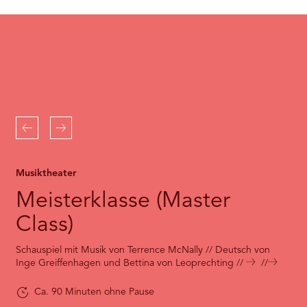
RMENÜ BESUCH ÖFFNEN
the
Youtube
service!
This
content
is
not
permitted
to
Zurück
Weiter
load
due
to
Musiktheater
trackers
that
Meisterklasse (Master
are
not
Class)
disclosed
to
Schauspiel mit Musik von Terrence McNally // Deutsch von
the
Inge Greiffenhagen und Bettina von Leoprechting
visitor.
The
Ca. 90 Minuten ohne Pause
website
owner