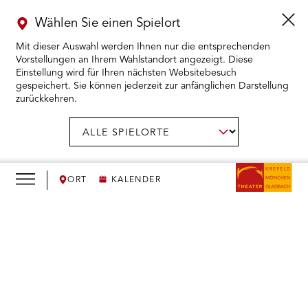
Wählen Sie einen Spielort
Mit dieser Auswahl werden Ihnen nur die entsprechenden
Vorstellungen an Ihrem Wahlstandort angezeigt. Diese
Einstellung wird für Ihren nächsten Websitebesuch
gespeichert. Sie können jederzeit zur anfänglichen Darstellung
zurückkehren.
Menü
öffnen
AUSWAHL BESTÄTIGEN
Spielort
wählen:
RMENÜ KARTENKAUF ÖFFNEN
RMENÜ SPIELPLAN ÖFFNEN
ORT
KALENDER
RMENÜ WIR ÖFFNEN
We
need
RMENÜ DAS THEATER ÖFFNEN
your
consent
RMENÜ THEATERPÄDAGOGIK ÖFFNEN
to load