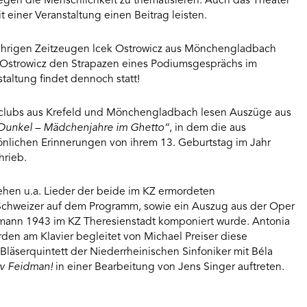
en die Menschlichkeit zu thematisieren. Auch das Theater
iner Veranstaltung einen Beitrag leisten.
hrigen Zeitzeugen lcek Ostrowicz aus Mönchengladbach
rr Ostrowicz den Strapazen eines Podiumsgesprächs im
taltung findet dennoch statt!
dclubs aus Krefeld und Mönchengladbach lesen Auszüge aus
Dunkel – Mädchenjahre im Ghetto“
, in dem die aus
nlichen Erinnerungen von ihrem 13. Geburtstag im Jahr
hrieb.
tehen u.a. Lieder der beide im KZ ermordeten
Schweizer auf dem Programm, sowie ein Auszug aus der Oper
llmann 1943 im KZ Theresienstadt komponiert wurde. Antonia
den am Klavier begleitet von Michael Preiser diese
 Bläserquintett der Niederrheinischen Sinfoniker mit Béla
ov Feidman!
in einer Bearbeitung von Jens Singer auftreten.