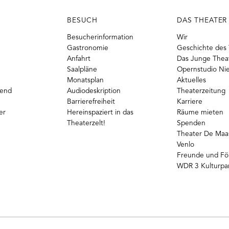
BESUCH
DAS THEATER
Besucherinformation
Wir
Gastronomie
Geschichte des 
Anfahrt
Das Junge Thea
Saalpläne
Opernstudio Ni
Monatsplan
Aktuelles
gend
Audiodeskription
Theaterzeitung
Barrierefreiheit
Karriere
er
Hereinspaziert in das
Räume mieten
Theaterzelt!
Spenden
Theater De Maas
Venlo
Freunde und Fö
WDR 3 Kulturpa