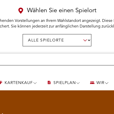
Wählen Sie einen Spielort
henden Vorstellungen an Ihrem Wahlstandort angezeigt. Diese 
chert. Sie können jederzeit zur anfänglichen Darstellung zurück
Spielort
AUSWAHL BESTÄTIGEN
wählen:
KARTENKAUF
SPIELPLAN
WIR
UNTERMENÜ
UNTERMENÜ
UNT
KARTENKAUF
SPIELPLAN
WIR
ÖFFNEN
ÖFFNEN
ÖFF