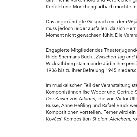
das Thema Völkermord und Verbrechen geg
Krefeld und Mönchengladbach möchte mit e
Das angekündigte Gespräch mit dem 96jä
muss jedoch leider ausfallen, da sich He
Moment nicht gewachsen fühlt. Die Verans
Engagierte Mitglieder des Theaterjugen
Hilde Shermans Buch
„Zwischen Tag und 
Wickrathberg stammende Jüdin ihre persö
1936 bis zu ihrer Befreiung 1945 niedersc
Im musikalischen Teil der Veranstaltung s
Komponistinnen Ilse Weber und Gertrud 
Der Kaiser von Atlantis
, die von Victor U
Busse, Anne Heßling und Rafael Bruck wer
Kompositionen vorstellen. Ferner wird ein
Kovács’ Komposition
Sholem Aleichem, r