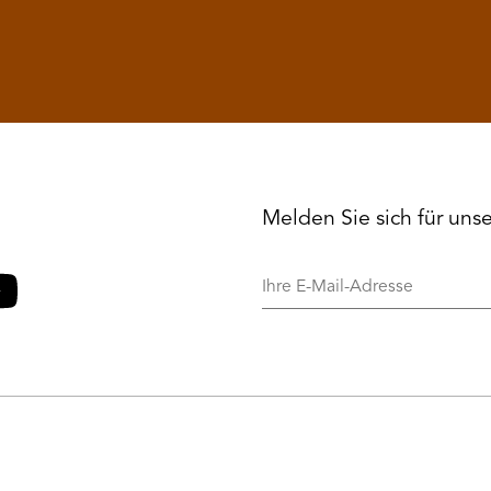
Melden Sie sich für uns
Ihre
E-
Mail-
o
ouTube
Adresse