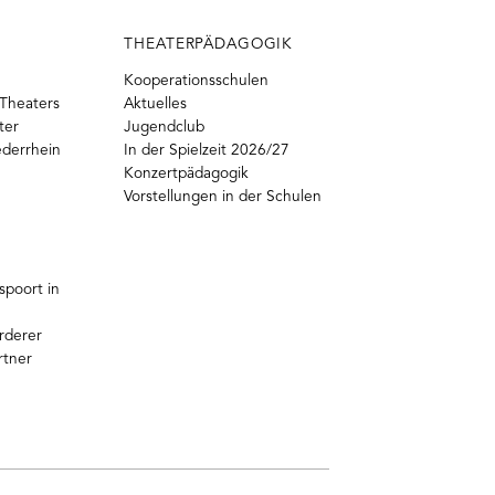
THEATERPÄDAGOGIK
Kooperationsschulen
Theaters
Aktuelles
ter
Jugendclub
ederrhein
In der Spielzeit 2026/27
Konzertpädagogik
Vorstellungen in der Schulen
poort in
rderer
rtner