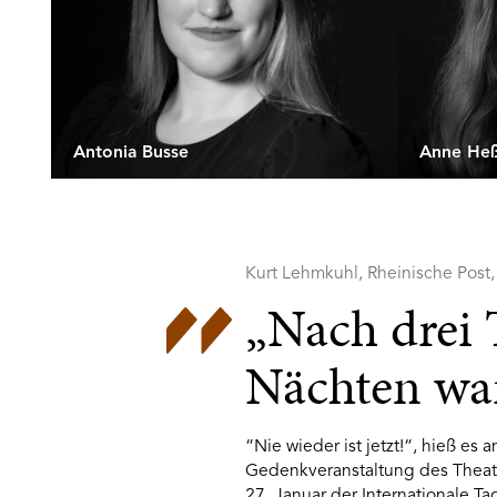
Antonia Busse
Anne Heß
Kurt Lehmkuhl, Rheinische Post
„Nach drei 
Nächten war 
“Nie wieder ist jetzt!“, hieß es
Gedenkveranstaltung des Theat
27. Januar der Internationale T