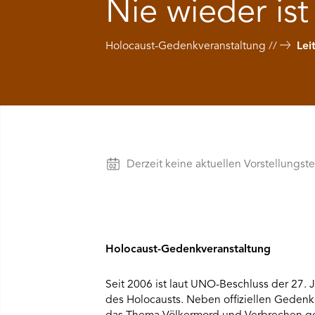
Nie wieder ist 
Ü SPIELPLAN ÖFFNEN
Holocaust-Gedenkveranstaltung
Lei
NÜ WIR ÖFFNEN
NÜ DAS THEATER ÖFFNEN
NÜ THEATERPÄDAGOGIK ÖFFNEN
Vorstellungen
Derzeit keine aktuellen Vorstellungst
NÜ BESUCH ÖFFNEN
Holocaust-Gedenkveranstaltung
Seit 2006 ist laut UNO-Beschluss der 27.
des Holocausts. Neben offiziellen Gedenks