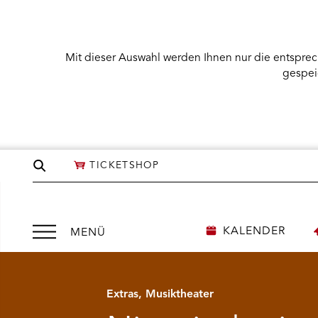
Mit dieser Auswahl werden Ihnen nur die entsprec
gespei
Seite
TICKETSHOP
durchsuchen
Menü
KALENDER
MENÜ
öffnen
Extras, Musiktheater
NÜ KARTENKAUF ÖFFNEN