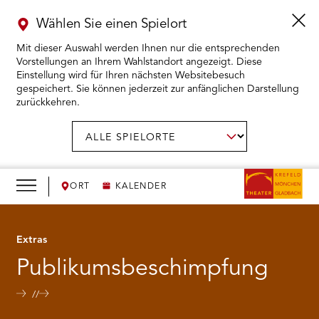
Wählen Sie einen Spielort
Mit dieser Auswahl werden Ihnen nur die entsprechenden
Vorstellungen an Ihrem Wahlstandort angezeigt. Diese
Einstellung wird für Ihren nächsten Websitebesuch
gespeichert. Sie können jederzeit zur anfänglichen Darstellung
zurückkehren.
Menü
öffnen
AUSWAHL BESTÄTIGEN
Spielort
wählen:
RMENÜ KARTENKAUF ÖFFNEN
RMENÜ SPIELPLAN ÖFFNEN
ORT
KALENDER
RMENÜ WIR ÖFFNEN
Extras
Publikumsbeschimpfung
RMENÜ DAS THEATER ÖFFNEN
RMENÜ THEATERPÄDAGOGIK ÖFFNEN