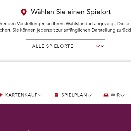
Wählen Sie einen Spielort
henden Vorstellungen an Ihrem Wahlstandort angezeigt. Diese 
chert. Sie können jederzeit zur anfänglichen Darstellung zurück
Spielort
AUSWAHL BESTÄTIGEN
wählen:
KARTENKAUF
SPIELPLAN
WIR
UNTERMENÜ
UNTERMENÜ
UNT
KARTENKAUF
SPIELPLAN
WIR
ÖFFNEN
ÖFFNEN
ÖFF