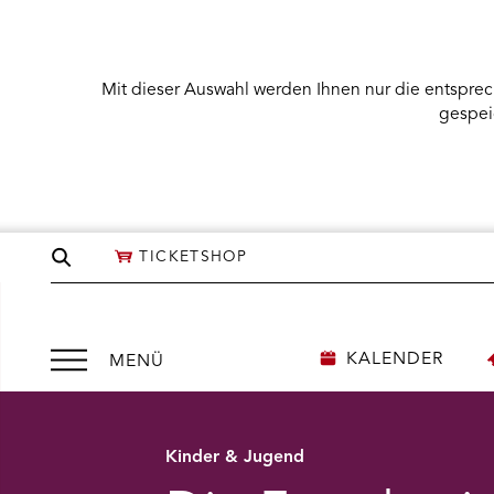
Mit dieser Auswahl werden Ihnen nur die entsprec
gespei
Seite
TICKETSHOP
durchsuchen
Menü
KALENDER
MENÜ
Zurück
Weiter
öffnen
Kinder & Jugend
NÜ KARTENKAUF ÖFFNEN