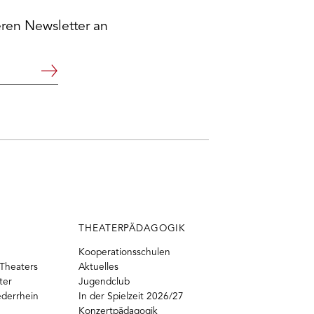
eren Newsletter an
Weiter
THEATERPÄDAGOGIK
Kooperationsschulen
Theaters
Aktuelles
ter
Jugendclub
ederrhein
In der Spielzeit 2026/27
Konzertpädagogik