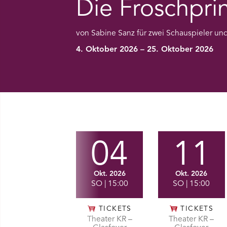
Die Froschpri
Ü SPIELPLAN ÖFFNEN
von Sabine Sanz für zwei Schauspieler u
NÜ WIR ÖFFNEN
4. Oktober 2026 – 25. Oktober 2026
NÜ DAS THEATER ÖFFNEN
NÜ THEATERPÄDAGOGIK ÖFFNEN
Vorstellungen
NÜ BESUCH ÖFFNEN
04
11
Okt. 2026
Okt. 2026
SO
| 15:00
SO
| 15:00
TICKETS
TICKETS
Theater KR –
Theater KR –