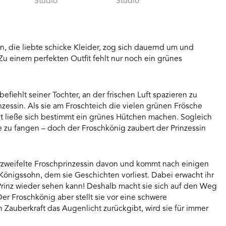
Studio
Studio
sin, die liebte schicke Kleider, zog sich dauernd um und
Zu einem perfekten Outfit fehlt nur noch ein grünes
befiehlt seiner Tochter, an der frischen Luft spazieren zu
zessin. Als sie am Froschteich die vielen grünen Frösche
aut ließe sich bestimmt ein grünes Hütchen machen. Sogleich
e zu fangen – doch der Froschkönig zaubert der Prinzessin
verzweifelte Froschprinzessin davon und kommt nach einigen
Königssohn, dem sie Geschichten vorliest. Dabei erwacht ihr
 Prinz wieder sehen kann! Deshalb macht sie sich auf den Weg
er Froschkönig aber stellt sie vor eine schwere
Zauberkraft das Augenlicht zurückgibt, wird sie für immer