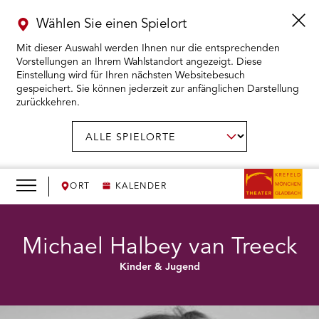
Wählen Sie einen Spielort
Mit dieser Auswahl werden Ihnen nur die entsprechenden
Vorstellungen an Ihrem Wahlstandort angezeigt. Diese
Einstellung wird für Ihren nächsten Websitebesuch
gespeichert. Sie können jederzeit zur anfänglichen Darstellung
zurückkehren.
Menü
öffnen
AUSWAHL BESTÄTIGEN
Spielort
wählen:
RMENÜ KARTENKAUF ÖFFNEN
RMENÜ SPIELPLAN ÖFFNEN
ORT
KALENDER
RMENÜ WIR ÖFFNEN
Michael Halbey van Treeck
Kinder & Jugend
RMENÜ DAS THEATER ÖFFNEN
RMENÜ THEATERPÄDAGOGIK ÖFFNEN