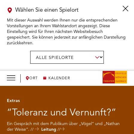
Wählen Sie einen Spielort
Mit dieser Auswahl werden Ihnen nur die entsprechenden
Vorstellungen an Ihrem Wahlstandort angezeigt. Diese
Einstellung wird für Ihren nächsten Websitebesuch
gespeichert. Sie können jederzeit zur anfänglichen Darstellung
zurückkehren.
Menü
öffnen
AUSWAHL BESTÄTIGEN
Spielort
wählen:
RMENÜ KARTENKAUF ÖFFNEN
RMENÜ SPIELPLAN ÖFFNEN
ORT
KALENDER
RMENÜ WIR ÖFFNEN
Extras
“Toleranz und Vernunft?”
RMENÜ DAS THEATER ÖFFNEN
Ein Gespräch mit dem Publikum über „Vögel“ und „Nathan
RMENÜ THEATERPÄDAGOGIK ÖFFNEN
der Weise“.
Leitung