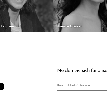
a Hammer
Layale Chaker
Melden Sie sich für uns
Ihre
E-
Mail-
o
ouTube
Adresse