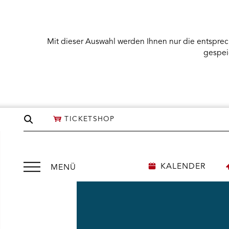
Mit dieser Auswahl werden Ihnen nur die entsprec
gespei
Seite
TICKETSHOP
durchsuchen
Menü
KALENDER
MENÜ
öffnen
NÜ KARTENKAUF ÖFFNEN