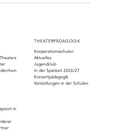
THEATERPÄDAGOGIK
Kooperationsschulen
Theaters
Aktuelles
ter
Jugendclub
ederrhein
In der Spielzeit 2026/27
Konzertpädagogik
Vorstellungen in der Schulen
poort in
rderer
rtner