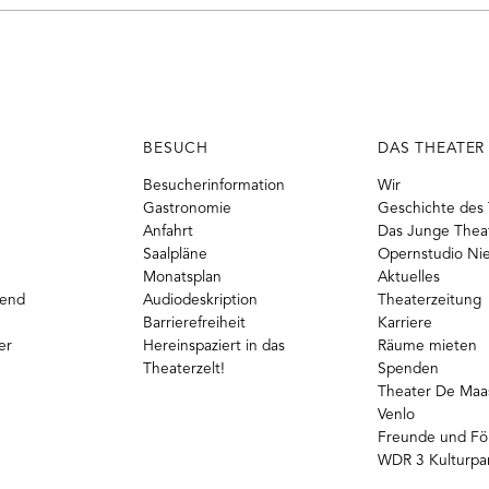
BESUCH
DAS THEATER
Besucherinformation
Wir
Gastronomie
Geschichte des 
Anfahrt
Das Junge Thea
Saalpläne
Opernstudio Ni
Monatsplan
Aktuelles
gend
Audiodeskription
Theaterzeitung
Barrierefreiheit
Karriere
er
Hereinspaziert in das
Räume mieten
Theaterzelt!
Spenden
Theater De Maas
Venlo
Freunde und Fö
WDR 3 Kulturpa