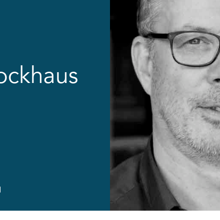
ockhaus
l