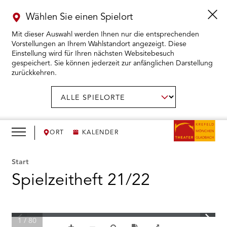
Wählen Sie einen Spielort
Mit dieser Auswahl werden Ihnen nur die entsprechenden
Vorstellungen an Ihrem Wahlstandort angezeigt. Diese
Einstellung wird für Ihren nächsten Websitebesuch
gespeichert. Sie können jederzeit zur anfänglichen Darstellung
zurückkehren.
Menü
öffnen
AUSWAHL BESTÄTIGEN
Spielort
wählen:
RMENÜ KARTENKAUF ÖFFNEN
RMENÜ SPIELPLAN ÖFFNEN
ORT
KALENDER
RMENÜ WIR ÖFFNEN
Start
Spielzeitheft 21/22
RMENÜ DAS THEATER ÖFFNEN
RMENÜ THEATERPÄDAGOGIK ÖFFNEN
1 / 80