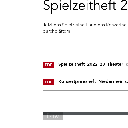
Spielzeitheft 
Ü SPIELPLAN ÖFFNEN
NÜ WIR ÖFFNEN
Jetzt das Spielzeitheft und das Konzerthe
durchblättern!
NÜ DAS THEATER ÖFFNEN
Spielzeitheft_2022_23_Theater
PDF
NÜ THEATERPÄDAGOGIK ÖFFNEN
NÜ BESUCH ÖFFNEN
Konzertjahresheft_Niederrheinis
PDF
1 / 197