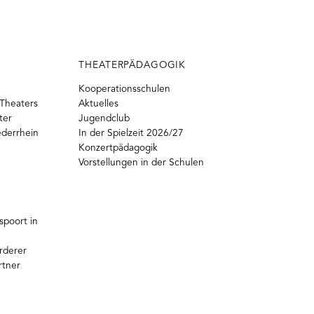
THEATERPÄDAGOGIK
Kooperationsschulen
Theaters
Aktuelles
ter
Jugendclub
ederrhein
In der Spielzeit 2026/27
Konzertpädagogik
Vorstellungen in der Schulen
poort in
rderer
rtner