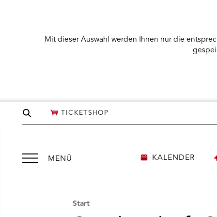
Mit dieser Auswahl werden Ihnen nur die entsprec
gespei
Seite
TICKETSHOP
durchsuchen
Menü
KALENDER
MENÜ
öffnen
Start
NÜ KARTENKAUF ÖFFNEN