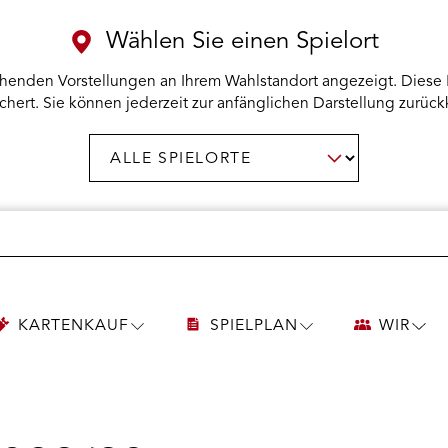
Wählen Sie einen Spielort
henden Vorstellungen an Ihrem Wahlstandort angezeigt. Diese 
chert. Sie können jederzeit zur anfänglichen Darstellung zurück
Spielort
AUSWAHL BESTÄTIGEN
wählen:
KARTENKAUF
SPIELPLAN
WIR
UNTERMENÜ
UNTERMENÜ
UNT
KARTENKAUF
SPIELPLAN
WIR
ÖFFNEN
ÖFFNEN
ÖFF