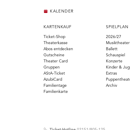
KALENDER
KARTENKAUF
SPIELPLAN
Ticket-Shop
2026/27
Theaterkasse
Musiktheater
Abos entdecken
Ballett
Gutscheine
Schauspiel
Theater Card
Konzerte
Gruppen
Kinder & Ju
AStA-Ticket
Extras
AzubiCard
Puppentheat
Familientage
Archiv
Familienkarte
Ticket-Hotline
02151/805-125