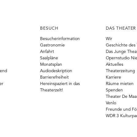
BESUCH
DAS THEATER
Besucherinformation
Wir
Gastronomie
Geschichte des 
Anfahrt
Das Junge Thea
Saalpläne
Opernstudio Ni
Monatsplan
Aktuelles
gend
Audiodeskription
Theaterzeitung
Barrierefreiheit
Karriere
er
Hereinspaziert in das
Räume mieten
Theaterzelt!
Spenden
Theater De Maas
Venlo
Freunde und Fö
WDR 3 Kulturpa