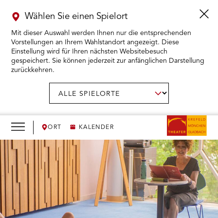
Wählen Sie einen Spielort
Mit dieser Auswahl werden Ihnen nur die entsprechenden
Vorstellungen an Ihrem Wahlstandort angezeigt. Diese
Einstellung wird für Ihren nächsten Websitebesuch
gespeichert. Sie können jederzeit zur anfänglichen Darstellung
zurückkehren.
Menü
öffnen
AUSWAHL BESTÄTIGEN
Spielort
wählen:
RMENÜ KARTENKAUF ÖFFNEN
RMENÜ SPIELPLAN ÖFFNEN
ORT
KALENDER
RMENÜ WIR ÖFFNEN
RMENÜ DAS THEATER ÖFFNEN
RMENÜ THEATERPÄDAGOGIK ÖFFNEN