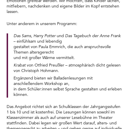
Emotionen greifbar werden. Wir möchten, dass Kinder lachen,
mitfiebern, nachdenken und eigene Bilder im Kopf entstehen
lassen.
Unter anderem in unserem Programm:
Das Sams
,
Harry Potter
und
Das Tagebuch der Anne Frank
– einfühlsam und lebendig
gestaltet von Paula Emmrich, die auch anspruchsvolle
Themen altersgerecht
und mit großer Wärme vermittelt.
Krabat
von Otfried Preußler – atmosphärisch dicht gelesen
von Christoph Hohmann.
Ergänzend bieten wir Balladenlesungen mit
anschließendem Workshop an,
in dem Schüler:innen selbst Sprache gestalten und erleben
können.
Das Angebot richtet sich an Schulklassen der Jahrgangsstufen
1 bis 10 und ist kostenfrei. Die Lesungen können sowohl im
Klassenzimmer als auch auf unserer Lesebühne im Theater
stattfinden. Dabei legen wir großen Wert darauf, alters- und
themengerecht zu arbeiten – und gehen gerne auf individuelle