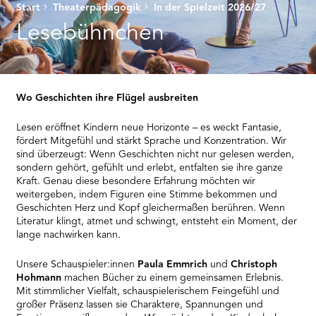
RMENÜ BESUCH ÖFFNEN
Start
Theaterpädagogik
In der Spielzeit 2026/27
Lesebühnchen
Wo Geschichten ihre Flügel ausbreiten
Lesen eröffnet Kindern neue Horizonte – es weckt Fantasie,
fördert Mitgefühl und stärkt Sprache und Konzentration. Wir
sind überzeugt: Wenn Geschichten nicht nur gelesen werden,
sondern gehört, gefühlt und erlebt, entfalten sie ihre ganze
Kraft. Genau diese besondere Erfahrung möchten wir
weitergeben, indem Figuren eine Stimme bekommen und
Geschichten Herz und Kopf gleichermaßen berühren. Wenn
Literatur klingt, atmet und schwingt, entsteht ein Moment, der
lange nachwirken kann.
Unsere Schauspieler:innen
Paula Emmrich
und
Christoph
Hohmann
machen Bücher zu einem gemeinsamen Erlebnis.
Mit stimmlicher Vielfalt, schauspielerischem Feingefühl und
großer Präsenz lassen sie Charaktere, Spannungen und