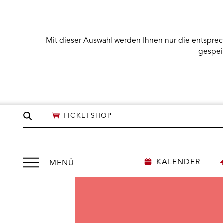
Mit dieser Auswahl werden Ihnen nur die entsprec
gespei
Seite
TICKETSHOP
durchsuchen
Menü
KALENDER
MENÜ
öffnen
NÜ KARTENKAUF ÖFFNEN