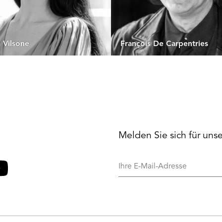
 Vilsone
François De Carpentries
Melden Sie sich für uns
Ihre
E-
Mail-
o
ouTube
Adresse