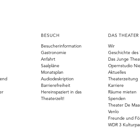
BESUCH
DAS THEATER
Besucherinformation
Wir
Gastronomie
Geschichte des 
Anfahrt
Das Junge Thea
Saalpläne
Opernstudio Ni
Monatsplan
Aktuelles
gend
Audiodeskription
Theaterzeitung
Barrierefreiheit
Karriere
er
Hereinspaziert in das
Räume mieten
Theaterzelt!
Spenden
Theater De Maas
Venlo
Freunde und Fö
WDR 3 Kulturpa