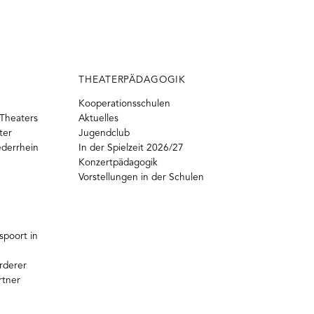
THEATERPÄDAGOGIK
Kooperationsschulen
Theaters
Aktuelles
ter
Jugendclub
ederrhein
In der Spielzeit 2026/27
Konzertpädagogik
Vorstellungen in der Schulen
poort in
rderer
rtner