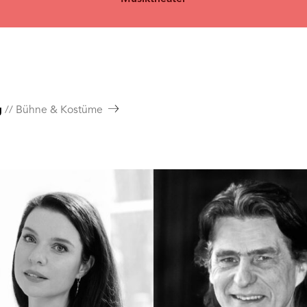
g
Bühne & Kostüme