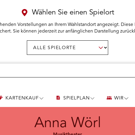
Wählen Sie einen Spielort
henden Vorstellungen an Ihrem Wahlstandort angezeigt. Diese 
chert. Sie können jederzeit zur anfänglichen Darstellung zurück
Spielort
AUSWAHL BESTÄTIGEN
wählen:
KARTENKAUF
SPIELPLAN
WIR
UNTERMENÜ
UNTERMENÜ
UNT
KARTENKAUF
SPIELPLAN
WIR
ÖFFNEN
ÖFFNEN
ÖFF
Anna Wörl
Musiktheater