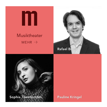
Musiktheater
MEHR
Rafael Bruck
Sophia Theodorides
Pauline Kringel