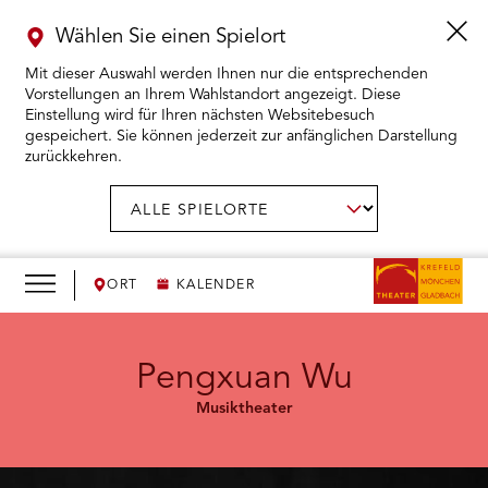
Wählen Sie einen Spielort
Mit dieser Auswahl werden Ihnen nur die entsprechenden
Vorstellungen an Ihrem Wahlstandort angezeigt. Diese
Einstellung wird für Ihren nächsten Websitebesuch
gespeichert. Sie können jederzeit zur anfänglichen Darstellung
zurückkehren.
Menü
öffnen
AUSWAHL BESTÄTIGEN
Spielort
wählen:
RMENÜ KARTENKAUF ÖFFNEN
RMENÜ SPIELPLAN ÖFFNEN
ORT
KALENDER
RMENÜ WIR ÖFFNEN
Pengxuan Wu
Musiktheater
RMENÜ DAS THEATER ÖFFNEN
RMENÜ THEATERPÄDAGOGIK ÖFFNEN