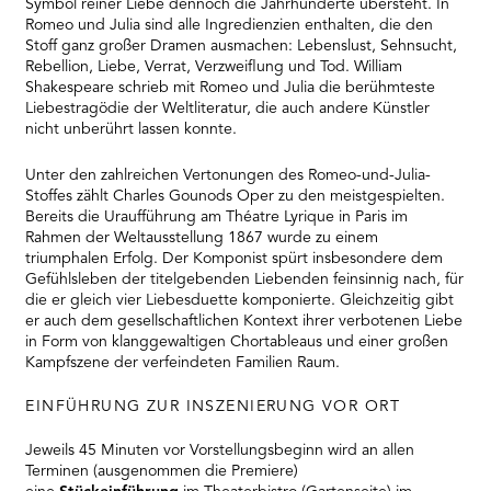
Symbol reiner Liebe dennoch die Jahrhunderte übersteht. In
Romeo und Julia sind alle Ingredienzien enthalten, die den
Stoff ganz großer Dramen ausmachen: Lebenslust, Sehnsucht,
Rebellion, Liebe, Verrat, Verzweiflung und Tod. William
Shakespeare schrieb mit Romeo und Julia die berühmteste
Liebestragödie der Weltliteratur, die auch andere Künstler
nicht unberührt lassen konnte.
Unter den zahlreichen Vertonungen des Romeo-und-Julia-
Stoffes zählt Charles Gounods Oper zu den meistgespielten.
Bereits die Uraufführung am Théatre Lyrique in Paris im
Rahmen der Weltausstellung 1867 wurde zu einem
triumphalen Erfolg. Der Komponist spürt insbesondere dem
Gefühlsleben der titelgebenden Liebenden feinsinnig nach, für
die er gleich vier Liebesduette komponierte. Gleichzeitig gibt
er auch dem gesellschaftlichen Kontext ihrer verbotenen Liebe
in Form von klanggewaltigen Chortableaus und einer großen
Kampfszene der verfeindeten Familien Raum.
EINFÜHRUNG ZUR INSZENIERUNG VOR ORT
Jeweils 45 Minuten vor Vorstellungsbeginn wird an allen
Terminen (ausgenommen die Premiere)