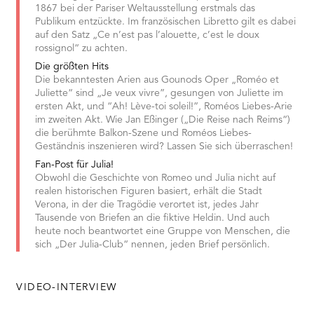
1867 bei der Pariser Weltausstellung erstmals das
Publikum entzückte. Im französischen Libretto gilt es dabei
auf den Satz „Ce n’est pas l’alouette, c’est le doux
rossignol“ zu achten.
Die größten Hits
Die bekanntesten Arien aus Gounods Oper „Roméo et
Juliette“ sind „Je veux vivre”, gesungen von Juliette im
ersten Akt, und “Ah! Lève-toi soleil!”, Roméos Liebes-Arie
im zweiten Akt. Wie Jan Eßinger („Die Reise nach Reims“)
die berühmte Balkon-Szene und Roméos Liebes-
Geständnis inszenieren wird? Lassen Sie sich überraschen!
Fan-Post für Julia!
Obwohl die Geschichte von Romeo und Julia nicht auf
realen historischen Figuren basiert, erhält die Stadt
Verona, in der die Tragödie verortet ist, jedes Jahr
Tausende von Briefen an die fiktive Heldin. Und auch
heute noch beantwortet eine Gruppe von Menschen, die
sich „Der Julia-Club“ nennen, jeden Brief persönlich.
VIDEO-INTERVIEW