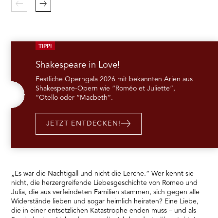
Platform
Zurück
Weiter
TIPP!
Shakespeare in Love!
Festliche Operngala 2026 mit bekannten Arien aus
Shakespeare-Opern wie “Roméo et Juliette”,
“Otello oder “Macbeth”.
JETZT ENTDECKEN!
„Es war die Nachtigall und nicht die Lerche.“ Wer kennt sie
nicht, die herzergreifende Liebesgeschichte von Romeo und
Julia, die aus verfeindeten Familien stammen, sich gegen alle
Widerstände lieben und sogar heimlich heiraten? Eine Liebe,
die in einer entsetzlichen Katastrophe enden muss – und als