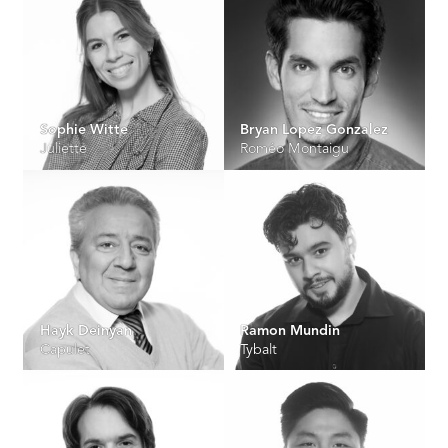
Sophie Witte
Bryan Lopez Gonzalez
Juliette
Roméo Montaigu
Hayk Deinyan
Ramon Mundin
Capulet
Tybalt