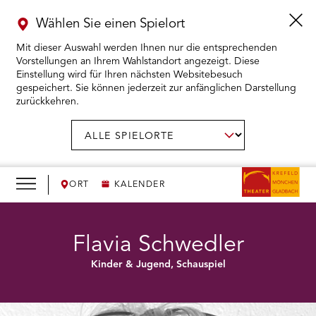
Wählen Sie einen Spielort
Mit dieser Auswahl werden Ihnen nur die entsprechenden
Vorstellungen an Ihrem Wahlstandort angezeigt. Diese
Einstellung wird für Ihren nächsten Websitebesuch
gespeichert. Sie können jederzeit zur anfänglichen Darstellung
zurückkehren.
Menü
öffnen
AUSWAHL BESTÄTIGEN
Spielort
wählen:
RMENÜ KARTENKAUF ÖFFNEN
RMENÜ SPIELPLAN ÖFFNEN
ORT
KALENDER
RMENÜ WIR ÖFFNEN
Flavia Schwedler
Kinder & Jugend, Schauspiel
RMENÜ DAS THEATER ÖFFNEN
RMENÜ THEATERPÄDAGOGIK ÖFFNEN