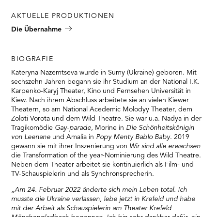
AKTUELLE PRODUKTIONEN
Die Übernahme
BIOGRAFIE
Kateryna Nazemtseva wurde in Sumy (Ukraine) geboren. Mit
sechszehn Jahren begann sie ihr Studium an der National I.K.
Karpenko-Karyj Theater, Kino und Fernsehen Universität in
Kiew. Nach ihrem Abschluss arbeitete sie an vielen Kiewer
Theatern, so am National Acedemic Molodyy Theater, dem
Zoloti Vorota und dem Wild Theatre. Sie war u.a. Nadya in der
Tragikomödie
Gay-parade
, Morine in
Die Schönheitskönigin
von Leenane
und Amalia in
P
opy Menty Bablo Baby
. 2019
gewann sie mit ihrer Inszenierung von
Wir sind alle erwachsen
die Transformation of the year-Nominierung des Wild Theatre.
Neben dem Theater arbeitet sie kontinuierlich als Film- und
TV-Schauspielerin und als Synchronsprecherin.
„Am 24. Februar 2022 änderte sich mein Leben total. Ich
musste die Ukraine verlassen, lebe jetzt in Krefeld und habe
mit der Arbeit als Schauspielerin am Theater Krefeld