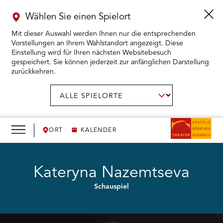
Wählen Sie einen Spielort
Mit dieser Auswahl werden Ihnen nur die entsprechenden
Vorstellungen an Ihrem Wahlstandort angezeigt. Diese
Einstellung wird für Ihren nächsten Websitebesuch
gespeichert. Sie können jederzeit zur anfänglichen Darstellung
zurückkehren.
Menü
öffnen
AUSWAHL BESTÄTIGEN
Spielort
wählen:
RMENÜ KARTENKAUF ÖFFNEN
RMENÜ SPIELPLAN ÖFFNEN
ORT
KALENDER
RMENÜ WIR ÖFFNEN
Kateryna Nazemtseva
Schauspiel
RMENÜ DAS THEATER ÖFFNEN
RMENÜ THEATERPÄDAGOGIK ÖFFNEN