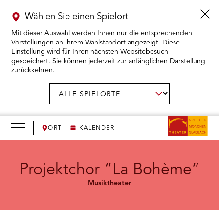
Wählen Sie einen Spielort
Mit dieser Auswahl werden Ihnen nur die entsprechenden
Vorstellungen an Ihrem Wahlstandort angezeigt. Diese
Einstellung wird für Ihren nächsten Websitebesuch
gespeichert. Sie können jederzeit zur anfänglichen Darstellung
zurückkehren.
Menü
öffnen
AUSWAHL BESTÄTIGEN
Spielort
wählen:
RMENÜ KARTENKAUF ÖFFNEN
RMENÜ SPIELPLAN ÖFFNEN
ORT
KALENDER
RMENÜ WIR ÖFFNEN
Projektchor “La Bohème”
Musiktheater
RMENÜ DAS THEATER ÖFFNEN
RMENÜ THEATERPÄDAGOGIK ÖFFNEN