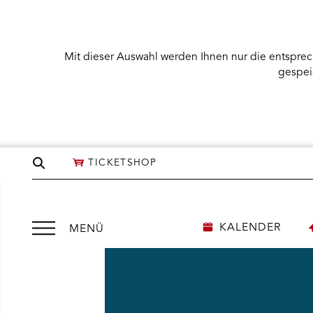
Mit dieser Auswahl werden Ihnen nur die entsprec
gespei
Seite
TICKETSHOP
durchsuchen
Menü
KALENDER
MENÜ
öffnen
NÜ KARTENKAUF ÖFFNEN