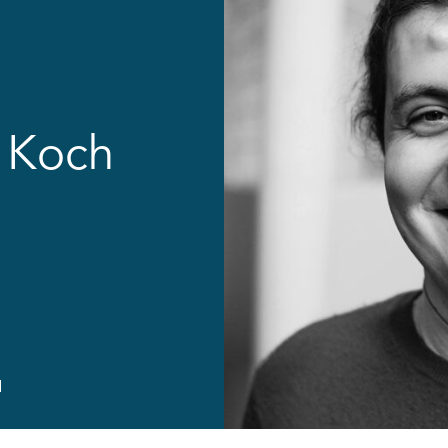
n Koch
l