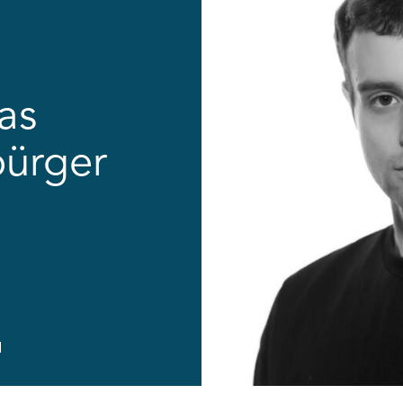
as
ürger
l