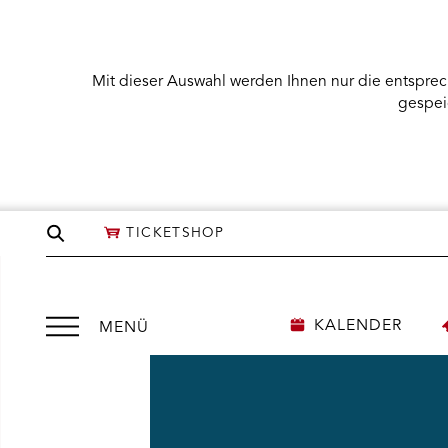
Mit dieser Auswahl werden Ihnen nur die entsprec
gespei
Seite
TICKETSHOP
durchsuchen
Menü
KALENDER
MENÜ
öffnen
NÜ KARTENKAUF ÖFFNEN