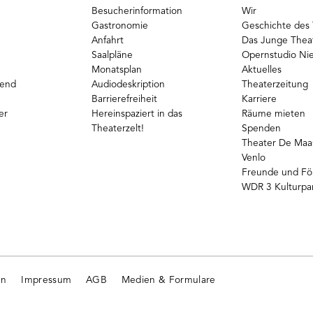
Besucherinformation
Wir
Gastronomie
Geschichte des 
Anfahrt
Das Junge Thea
Saalpläne
Opernstudio Ni
Monatsplan
Aktuelles
gend
Audiodeskription
Theaterzeitung
Barrierefreiheit
Karriere
er
Hereinspaziert in das
Räume mieten
Theaterzelt!
Spenden
Theater De Maas
Venlo
Freunde und Fö
WDR 3 Kulturpa
en
Impressum
AGB
Medien & Formulare