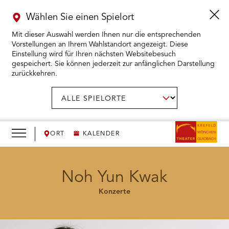
Wählen Sie einen Spielort
Mit dieser Auswahl werden Ihnen nur die entsprechenden
Vorstellungen an Ihrem Wahlstandort angezeigt. Diese
Einstellung wird für Ihren nächsten Websitebesuch
gespeichert. Sie können jederzeit zur anfänglichen Darstellung
zurückkehren.
Menü
öffnen
AUSWAHL BESTÄTIGEN
Spielort
wählen:
RMENÜ KARTENKAUF ÖFFNEN
RMENÜ SPIELPLAN ÖFFNEN
ORT
KALENDER
RMENÜ WIR ÖFFNEN
Noh Yun Kwak
Konzerte
RMENÜ DAS THEATER ÖFFNEN
RMENÜ THEATERPÄDAGOGIK ÖFFNEN