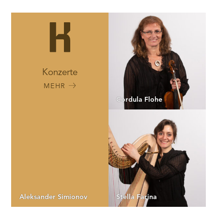
Konzerte
MEHR
Cordula Flohe
Aleksander Simionov
Stella Farina