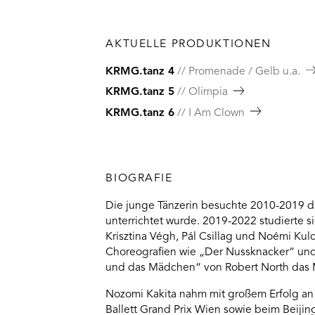
AKTUELLE PRODUKTIONEN
KRMG.tanz 4
Promenade / Gelb u.a.
KRMG.tanz 5
Olimpia
KRMG.tanz 6
I Am Clown
BIOGRAFIE
Die junge Tänzerin besuchte 2010-2019 di
unterrichtet wurde. 2019-2022 studierte s
Krisztina Végh, Pál Csillag und Noémi Kul
Choreografien wie „Der Nussknacker“ und
und das Mädchen“ von Robert North das Mä
Nozomi Kakita nahm mit großem Erfolg an
Ballett Grand Prix Wien sowie beim Beijing