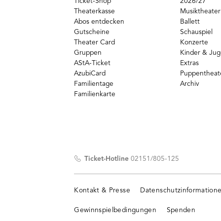
Ticket-Shop
2026/27
Theaterkasse
Musiktheater
Abos entdecken
Ballett
Gutscheine
Schauspiel
Theater Card
Konzerte
Gruppen
Kinder & Ju
AStA-Ticket
Extras
AzubiCard
Puppentheat
Familientage
Archiv
Familienkarte
Ticket-Hotline
02151/805-125
Kontakt & Presse
Datenschutzinformation
Gewinnspielbedingungen
Spenden