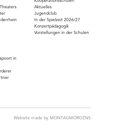
Kooperationsschulen
Theaters
Aktuelles
ter
Jugendclub
ederrhein
In der Spielzeit 2026/27
Konzertpädagogik
Vorstellungen in der Schulen
poort in
rderer
rtner
Website made by MONTAGMORGENS