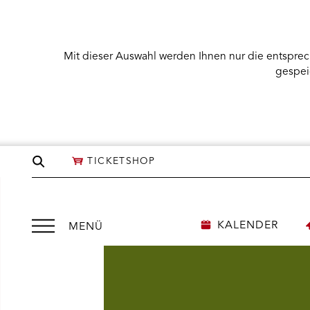
Mit dieser Auswahl werden Ihnen nur die entsprec
gespei
Seite
TICKETSHOP
durchsuchen
Menü
KALENDER
MENÜ
öffnen
NÜ KARTENKAUF ÖFFNEN