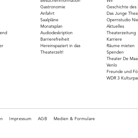
Besucherinformation
Wir
Gastronomie
Geschichte des 
Anfahrt
Das Junge Thea
Saalpläne
Opernstudio Ni
Monatsplan
Aktuelles
gend
Audiodeskription
Theaterzeitung
Barrierefreiheit
Karriere
er
Hereinspaziert in das
Räume mieten
Theaterzelt!
Spenden
Theater De Maas
Venlo
Freunde und Fö
WDR 3 Kulturpa
en
Impressum
AGB
Medien & Formulare