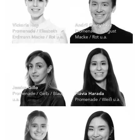
Victoria Hay
Andrii Gavryshkiv
Promenade / Elisabeth
Promenade / August
Erdmann Macke / Rot u.a.
Macke / Rot u.a.
Jessica Gillo
Promenade / Gelb / Blau
Flávia Harada
u.a.
Promenade / Weiß u.a.