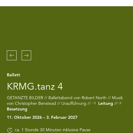
RMENÜ BESUCH ÖFFNEN
the
Youtube
service!
This
content
is
not
permitted
to
Zurück
Weiter
load
due
to
Ballett
trackers
that
KRMG.tanz 4
are
not
GETANZTE BILDER // Ballettabend von Robert North // Musik
disclosed
von Christopher Benstead // Uraufführung
Leitung
to
Besetzung
the
visitor.
11. Oktober 2026 – 3. Februar 2027
The
website
ca. 1 Stunde 30 Minuten inklusive Pause
owner