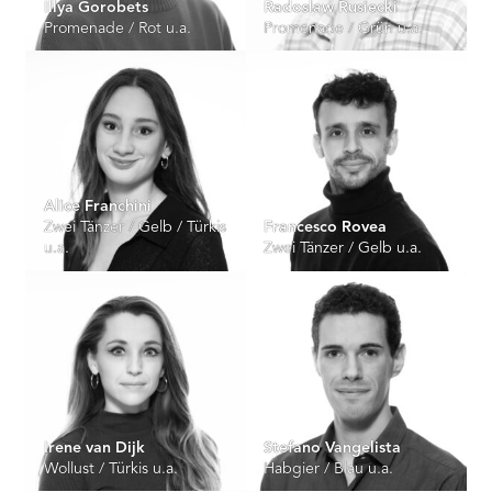
Illya Gorobets
Radoslaw Rusiecki
Promenade / Rot u.a.
Promenade / Grün u.a.
Alice Franchini
Zwei Tänzer / Gelb / Türkis
Francesco Rovea
u.a.
Zwei Tänzer / Gelb u.a.
Irene van Dijk
Stefano Vangelista
Wollust / Türkis u.a.
Habgier / Blau u.a.