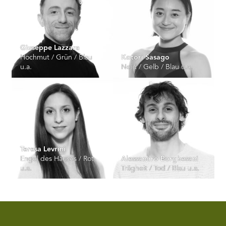
Giuseppe Lazzara
Hochmut / Grün / Blau
Kotori Sasago
u.a.
Neid / Gelb / Blau u.a.
Teresa Levrini
Engel des Hauses / Rot
Alessandro Borghesani
u.a.
Trägheit / Tod / Blau u.a.