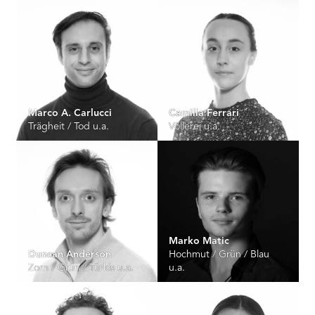
Marco A. Carlucci
Camilla Ferrari
Trägheit / Tod u.a.
Völlerei u.a.
Marko Matic
Duncan Anderson
Hochmut / Grün / Blau
Zorn / Grün / Türkis u.a.
u.a.