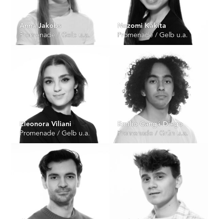
Anna Jakobs
Nozomi Kakita
Promenade / Gelb u.a.
Promenade / Gelb u.a.
Eleonora Viliani
Emilio Cangá Diego
Promenade / Gelb u.a.
Promenade / Grün u.a.