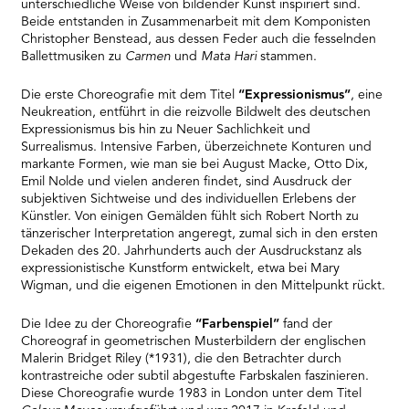
unterschiedliche Weise von bildender Kunst inspiriert sind.
Platform
Beide entstanden in Zusammenarbeit mit dem Komponisten
Christopher Benstead, aus dessen Feder auch die fesselnden
Ballettmusiken zu
Carmen
und
Mata Hari
stammen.
Die erste Choreografie mit dem Titel
“Expressionismus”
, eine
Neukreation, entführt in die reizvolle Bildwelt des deutschen
Expressionismus bis hin zu Neuer Sachlichkeit und
Surrealismus. Intensive Farben, überzeichnete Konturen und
markante Formen, wie man sie bei August Macke, Otto Dix,
Emil Nolde und vielen anderen findet, sind Ausdruck der
subjektiven Sichtweise und des individuellen Erlebens der
Künstler. Von einigen Gemälden fühlt sich Robert North zu
tänzerischer Interpretation angeregt, zumal sich in den ersten
Dekaden des 20. Jahrhunderts auch der Ausdruckstanz als
expressionistische Kunstform entwickelt, etwa bei Mary
Wigman, und die eigenen Emotionen in den Mittelpunkt rückt.
Die Idee zu der Choreografie
“Farbenspiel”
fand der
Choreograf in geometrischen Musterbildern der englischen
Malerin Bridget Riley (*1931), die den Betrachter durch
kontrastreiche oder subtil abgestufte Farbskalen faszinieren.
Diese Choreografie wurde 1983 in London unter dem Titel