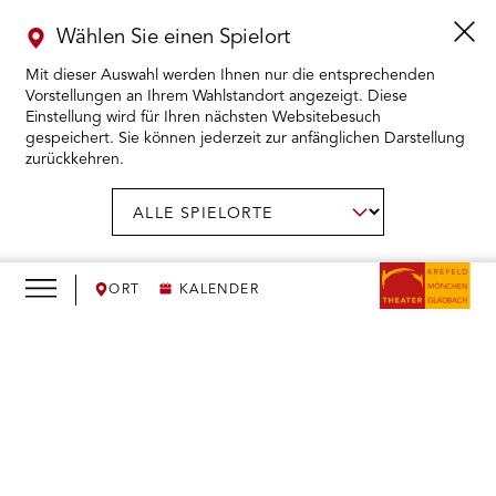
Wählen Sie einen Spielort
Mit dieser Auswahl werden Ihnen nur die entsprechenden
Vorstellungen an Ihrem Wahlstandort angezeigt. Diese
Einstellung wird für Ihren nächsten Websitebesuch
gespeichert. Sie können jederzeit zur anfänglichen Darstellung
zurückkehren.
Menü
öffnen
AUSWAHL BESTÄTIGEN
Spielort
wählen:
RMENÜ KARTENKAUF ÖFFNEN
RMENÜ SPIELPLAN ÖFFNEN
ORT
KALENDER
RMENÜ WIR ÖFFNEN
We
need
RMENÜ DAS THEATER ÖFFNEN
your
consent
RMENÜ THEATERPÄDAGOGIK ÖFFNEN
to load