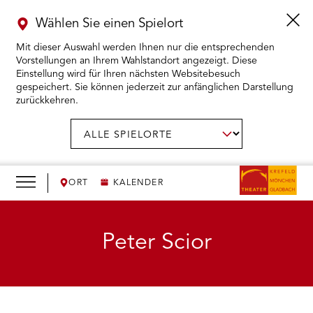
Wählen Sie einen Spielort
Mit dieser Auswahl werden Ihnen nur die entsprechenden
Vorstellungen an Ihrem Wahlstandort angezeigt. Diese
Einstellung wird für Ihren nächsten Websitebesuch
gespeichert. Sie können jederzeit zur anfänglichen Darstellung
zurückkehren.
Menü
öffnen
AUSWAHL BESTÄTIGEN
Spielort
wählen:
RMENÜ KARTENKAUF ÖFFNEN
RMENÜ SPIELPLAN ÖFFNEN
ORT
KALENDER
RMENÜ WIR ÖFFNEN
Peter Scior
RMENÜ DAS THEATER ÖFFNEN
RMENÜ THEATERPÄDAGOGIK ÖFFNEN