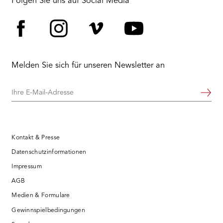
Folgen Sie uns auf Social Media
Facebook
Instagram
Vimeo
YouTube
Melden Sie sich für unseren Newsletter an
Ihre
Weiter
E-
Mail-
Adresse
Kontakt & Presse
Datenschutzinformationen
Impressum
AGB
Medien & Formulare
Gewinnspielbedingungen