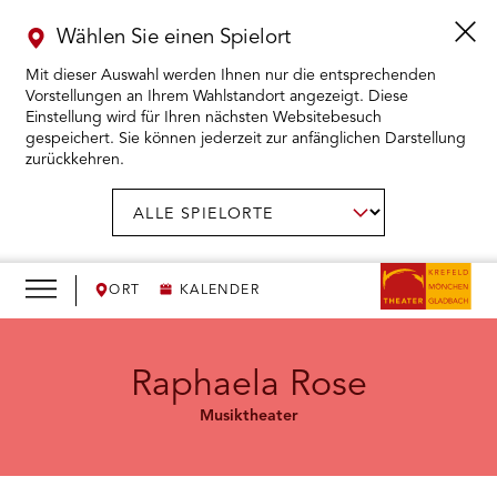
Wählen Sie einen Spielort
Mit dieser Auswahl werden Ihnen nur die entsprechenden
Vorstellungen an Ihrem Wahlstandort angezeigt. Diese
Einstellung wird für Ihren nächsten Websitebesuch
gespeichert. Sie können jederzeit zur anfänglichen Darstellung
zurückkehren.
Menü
öffnen
AUSWAHL BESTÄTIGEN
Spielort
wählen:
RMENÜ KARTENKAUF ÖFFNEN
RMENÜ SPIELPLAN ÖFFNEN
ORT
KALENDER
RMENÜ WIR ÖFFNEN
Raphaela Rose
Musiktheater
RMENÜ DAS THEATER ÖFFNEN
RMENÜ THEATERPÄDAGOGIK ÖFFNEN