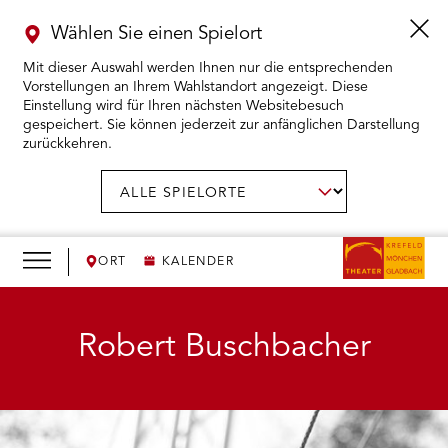
Wählen Sie einen Spielort
Mit dieser Auswahl werden Ihnen nur die entsprechenden
Vorstellungen an Ihrem Wahlstandort angezeigt. Diese
Einstellung wird für Ihren nächsten Websitebesuch
gespeichert. Sie können jederzeit zur anfänglichen Darstellung
zurückkehren.
Menü
öffnen
AUSWAHL BESTÄTIGEN
Spielort
wählen:
RMENÜ KARTENKAUF ÖFFNEN
RMENÜ SPIELPLAN ÖFFNEN
ORT
KALENDER
RMENÜ WIR ÖFFNEN
Robert Buschbacher
RMENÜ DAS THEATER ÖFFNEN
RMENÜ THEATERPÄDAGOGIK ÖFFNEN