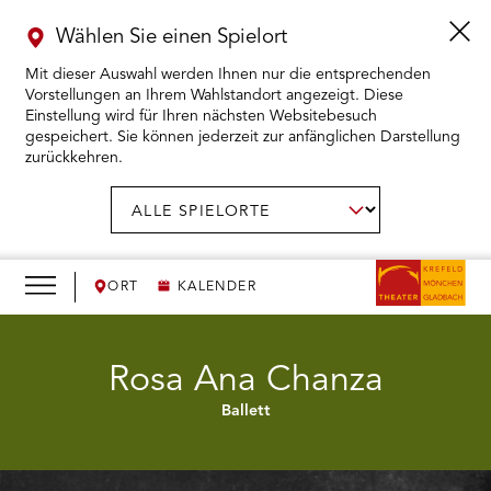
Wählen Sie einen Spielort
Mit dieser Auswahl werden Ihnen nur die entsprechenden
Vorstellungen an Ihrem Wahlstandort angezeigt. Diese
Einstellung wird für Ihren nächsten Websitebesuch
gespeichert. Sie können jederzeit zur anfänglichen Darstellung
zurückkehren.
Menü
öffnen
AUSWAHL BESTÄTIGEN
Spielort
wählen:
RMENÜ KARTENKAUF ÖFFNEN
RMENÜ SPIELPLAN ÖFFNEN
ORT
KALENDER
RMENÜ WIR ÖFFNEN
Rosa Ana Chanza
Ballett
RMENÜ DAS THEATER ÖFFNEN
RMENÜ THEATERPÄDAGOGIK ÖFFNEN