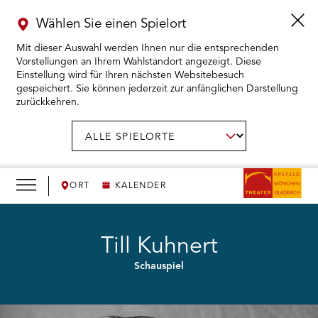
Wählen Sie einen Spielort
Mit dieser Auswahl werden Ihnen nur die entsprechenden
Vorstellungen an Ihrem Wahlstandort angezeigt. Diese
Einstellung wird für Ihren nächsten Websitebesuch
gespeichert. Sie können jederzeit zur anfänglichen Darstellung
zurückkehren.
Menü
öffnen
AUSWAHL BESTÄTIGEN
Spielort
wählen:
RMENÜ KARTENKAUF ÖFFNEN
RMENÜ SPIELPLAN ÖFFNEN
ORT
KALENDER
RMENÜ WIR ÖFFNEN
Till Kuhnert
Schauspiel
RMENÜ DAS THEATER ÖFFNEN
RMENÜ THEATERPÄDAGOGIK ÖFFNEN