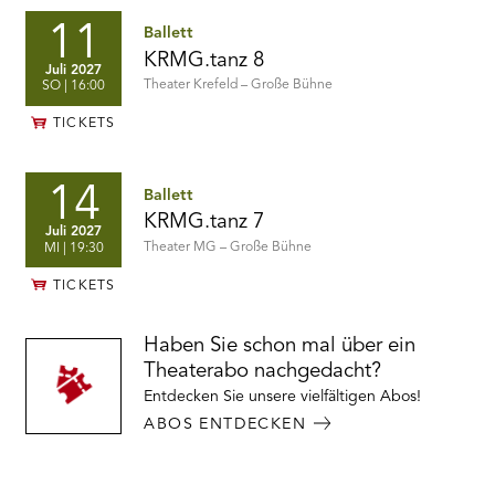
/
Philipp
Juli
KROS
Telemann,
11
Ballett
-
Henry
2027
Choreografien
KRMG.tanz 8
Purcell
Juli 2027
von
u.a.
DATCU
Theater Krefeld – Große Bühne
SO
| 16:00
Dan
/
Datcu,
HAMANO
Yuri
TICKETS
/
Hamano,
JEWITT
Phoebe
/
Jewitt
KROS
und
14
Ballett
-
Alex
Choreografien
KRMG.tanz 7
Kros
Juli 2027
von
-
CASANOVA
Theater MG – Große Bühne
MI
| 19:30
Dan
Uraufführungen
-
Datcu,
Ballett
Yuri
TICKETS
von
Hamano,
Robert
Phoebe
North
Jewitt
Haben Sie schon mal über ein
//
und
Musik
Alex
Theaterabo nachgedacht?
von
Kros
Antonio
Entdecken Sie unsere vielfältigen Abos!
-
Vivaldi,
Uraufführungen
ABOS ENTDECKEN
Jean-
Philippe
Rameau,
Georg-
Philipp