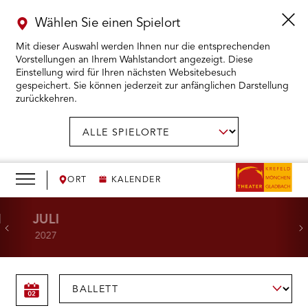
Wählen Sie einen Spielort
Mit dieser Auswahl werden Ihnen nur die entsprechenden
Vorstellungen an Ihrem Wahlstandort angezeigt. Diese
Einstellung wird für Ihren nächsten Websitebesuch
gespeichert. Sie können jederzeit zur anfänglichen Darstellung
zurückkehren.
Menü
öffnen
AUSWAHL BESTÄTIGEN
Spielort
wählen:
RMENÜ KARTENKAUF ÖFFNEN
RMENÜ SPIELPLAN ÖFFNEN
ORT
KALENDER
RMENÜ WIR ÖFFNEN
Kalender
I
JULI
Zurück
Wei
2027
RMENÜ DAS THEATER ÖFFNEN
AUSWAHL BESTÄTIGEN
Sparte
RMENÜ THEATERPÄDAGOGIK ÖFFNEN
wählen: