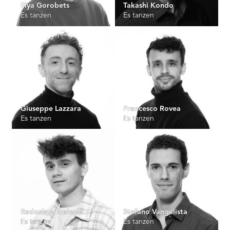
Illya Gorobets
Takashi Kondo
Es tanzen
Es tanzen
Giuseppe Lazzara
Francesco Rovea
Es tanzen
Es tanzen
Radoslaw Rusiecki
Stefano Vangelista
Es tanzen
Es tanzen