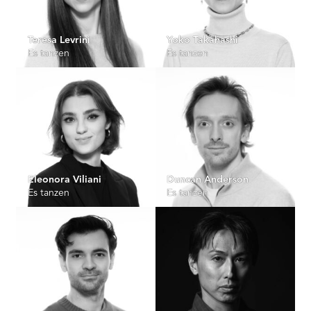
Teresa Levrini
Yoko Takahashi
Es tanzen
Es tanzen
Eleonora Viliani
Duncan Anderson
Es tanzen
Es tanzen