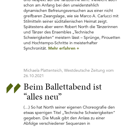
und Respekt auf die Tanzbühne wirft. Vielleicht auch
schon am Anfang bei den unwiderstehlich
dynamischen Befreiungsversuchen aus einer nicht
greifbaren Zwangslage, wie sie Marco A. Carlucci mit
Stilmitteln seiner süditalienischen Heimat zeigt.
Spätestens aber wenn Robert North die Tänzerinnen
und Tänzer des Ensembles „Technische
Schwierigkeiten“ meistern lässt – Sprünge, Pirouetten
und Hochtempo-Schritte in meisterhafter
Synchronität.
Mehr erfahren
+
Michaela Plattenteich, Westdeutsche Zeitung vom
26.10.2021
Beim Ballettabend ist
“alles neu”
(…) So hat North seiner eigenen Choreografie den
etwas sperrigen Titel „Technische Schwierigkeiten“
gegeben. Die Musik gibt den Anlass zu einer
Abfolge verschiedener Sequenzen in