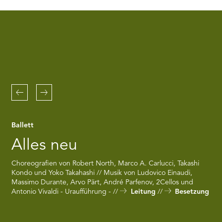
RMENÜ BESUCH ÖFFNEN
the
Youtube
service!
This
content
is
not
permitted
to
Zurück
Weiter
load
due
to
Ballett
trackers
that
Alles neu
are
not
Choreografien von Robert North, Marco A. Carlucci, Takashi
disclosed
Kondo und Yoko Takahashi // Musik von Ludovico Einaudi,
to
Massimo Durante, Arvo Pärt, André Parfenov, 2Cellos und
the
Antonio Vivaldi - Uraufführung -
Leitung
Besetzung
visitor.
The
website
owner