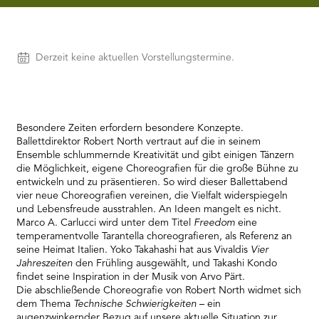
needs
to
setup
the
Vorstellungen
Derzeit keine aktuellen Vorstellungstermine.
site
with
their
CMP
to
Besondere Zeiten erfordern besondere Konzepte.
add
Ballettdirektor Robert North vertraut auf die in seinem
this
Ensemble schlummernde Kreativität und gibt einigen Tänzern
content
die Möglichkeit, eigene Choreografien für die große Bühne zu
to
entwickeln und zu präsentieren. So wird dieser Ballettabend
the
vier neue Choreografien vereinen, die Vielfalt widerspiegeln
list
und Lebensfreude ausstrahlen. An Ideen mangelt es nicht.
of
Marco A. Carlucci wird unter dem Titel
Freedom
eine
technologies
temperamentvolle Tarantella choreografieren, als Referenz an
used.
seine Heimat Italien. Yoko Takahashi hat aus Vivaldis
Vier
Powered
Jahreszeiten
den Frühling ausgewählt, und Takashi Kondo
by
findet seine Inspiration in der Musik von Arvo Pärt.
Usercentrics
Die abschließende Choreografie von Robert North widmet sich
Consent
dem Thema
Technische Schwierigkeiten
– ein
Management
augenzwinkernder Bezug auf unsere aktuelle Situation zur