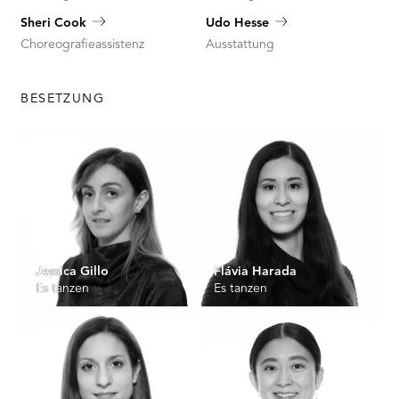
Sheri Cook
Udo Hesse
Choreografieassistenz
Ausstattung
BESETZUNG
Jessica Gillo
Flávia Harada
Es tanzen
Es tanzen