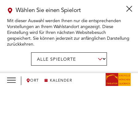
Wählen Sie einen Spielort
Mit dieser Auswahl werden Ihnen nur die entsprechenden
Vorstellungen an Ihrem Wahlstandort angezeigt. Diese
Einstellung wird für Ihren nächsten Websitebesuch
gespeichert. Sie können jederzeit zur anfänglichen Darstellung
zurückkehren.
Menü
öffnen
AUSWAHL BESTÄTIGEN
Spielort
wählen:
RMENÜ KARTENKAUF ÖFFNEN
RMENÜ SPIELPLAN ÖFFNEN
ORT
KALENDER
RMENÜ WIR ÖFFNEN
We
need
RMENÜ DAS THEATER ÖFFNEN
your
consent
RMENÜ THEATERPÄDAGOGIK ÖFFNEN
to load