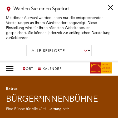
Wählen Sie einen Spielort
Mit dieser Auswahl werden Ihnen nur die entsprechenden
Vorstellungen an Ihrem Wahlstandort angezeigt. Diese
Einstellung wird für Ihren nächsten Websitebesuch
gespeichert. Sie können jederzeit zur anfänglichen Darstellung
zurückkehren.
Menü
öffnen
AUSWAHL BESTÄTIGEN
Spielort
wählen:
RMENÜ KARTENKAUF ÖFFNEN
RMENÜ SPIELPLAN ÖFFNEN
ORT
KALENDER
RMENÜ WIR ÖFFNEN
Extras
BÜRGER*INNENBÜHNE
RMENÜ DAS THEATER ÖFFNEN
Eine Bühne für Alle
Leitung
RMENÜ THEATERPÄDAGOGIK ÖFFNEN