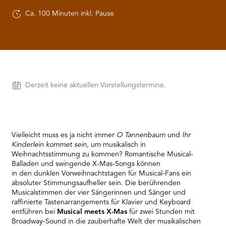
RMENÜ BESUCH ÖFFNEN
Ca. 100 Minuten inkl. Pause
Vorstellungen
Derzeit keine aktuellen Vorstellungstermine.
Vielleicht muss es ja nicht immer
O Tannenbaum
und
Ihr
Kinderlein kommet sein
, um musikalisch in
Weihnachtsstimmung zu kommen? Romantische Musical-
Balladen und swingende X-Mas-Songs können
in den dunklen Vorweihnachtstagen für Musical-Fans ein
absoluter Stimmungsaufheller sein. Die berührenden
Musicalstimmen der vier Sängerinnen und Sänger und
raffinierte Tastenarrangements für Klavier und Keyboard
entführen bei
Musical meets X-Mas
für zwei Stunden mit
Broadway-Sound in die zauberhafte Welt der musikalischen