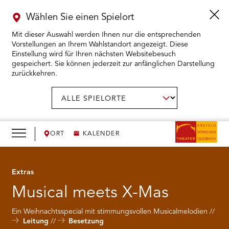
Wählen Sie einen Spielort
Mit dieser Auswahl werden Ihnen nur die entsprechenden
Vorstellungen an Ihrem Wahlstandort angezeigt. Diese
Einstellung wird für Ihren nächsten Websitebesuch
gespeichert. Sie können jederzeit zur anfänglichen Darstellung
zurückkehren.
Menü
öffnen
AUSWAHL BESTÄTIGEN
Spielort
wählen:
RMENÜ KARTENKAUF ÖFFNEN
RMENÜ SPIELPLAN ÖFFNEN
ORT
KALENDER
RMENÜ WIR ÖFFNEN
Extras
Musical meets X-Mas
RMENÜ DAS THEATER ÖFFNEN
Ein Weihnachtsspecial mit stimmungsvollen Musicalmelodien
RMENÜ THEATERPÄDAGOGIK ÖFFNEN
Leitung
Besetzung