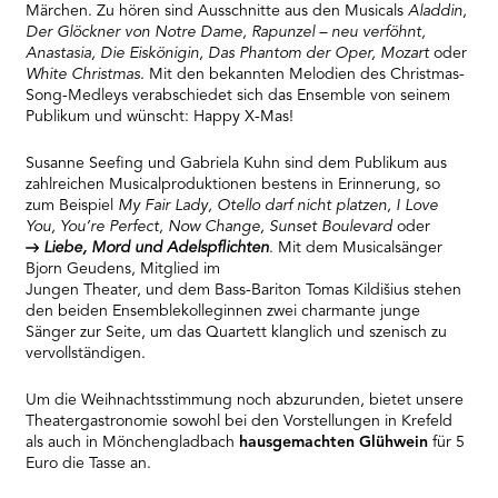
Märchen. Zu hören sind Ausschnitte aus den Musicals
Aladdin,
Der Glöckner von Notre Dame, Rapunzel – neu verföhnt,
Anastasia, Die Eiskönigin, Das Phantom der Oper, Mozart
oder
White Christmas
. Mit den bekannten Melodien des Christmas-
Song-Medleys verabschiedet sich das Ensemble von seinem
Publikum und wünscht: Happy X-Mas!
Susanne Seefing und Gabriela Kuhn sind dem Publikum aus
zahlreichen Musicalproduktionen bestens in Erinnerung, so
zum Beispiel
My Fair Lady, Otello darf nicht platzen, I Love
You, You’re Perfect, Now Change, Sunset Boulevard
oder
Liebe, Mord und Adelspflichten
. Mit dem Musicalsänger
Bjorn Geudens, Mitglied im
Jungen Theater, und dem Bass-Bariton Tomas Kildišius stehen
den beiden Ensemblekolleginnen zwei charmante junge
Sänger zur Seite, um das Quartett klanglich und szenisch zu
vervollständigen.
Um die Weihnachtsstimmung noch abzurunden, bietet unsere
Theatergastronomie sowohl bei den Vorstellungen in Krefeld
als auch in Mönchengladbach
hausgemachten Glühwein
für 5
Euro die Tasse an.