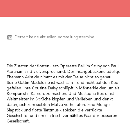
needs
to
setup
the
site
with
Vorstellungen
Derzeit keine aktuellen Vorstellungstermine.
their
CMP
to
add
this
content
Die Zutaten der flotten Jazz-Operette Ball im Savoy von Paul
to
Abraham sind vielversprechend: Der frischgebackene adelige
the
Ehemann Aristide nimmt es mit der Treue nicht so genau.
list
Seine Gattin Madeleine ist wachsam – und nicht auf den Kopf
of
gefallen. Ihre Cousine Daisy schlüpft in Männerkleider, um als
technologies
Komponistin Karriere zu machen. Und Mustapha Bei: er ist
used.
Weltmeister im Sprüche klopfen und Verlieben und denkt
Powered
daran, sich zum siebten Mal zu verheiraten. Eine Menge
by
Slapstick und flotte Tanzmusik spicken die verrückte
Usercentrics
Geschichte rund um ein frisch vermähltes Paar der besseren
Consent
Gesellschaft.
Management