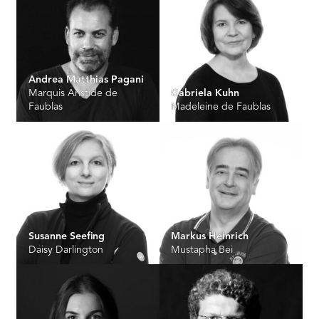
Andrea Matthias Pagani
Marquis Aristide de
Gabriela Kuhn
Faublas
Madeleine de Faublas
Susanne Seefing
Markus Heinrich
Daisy Darlington
Mustapha Bei