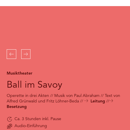
RMENÜ BESUCH ÖFFNEN
the
Youtube
service!
This
content
is
not
permitted
to
Zurück
Weiter
load
due
to
Musiktheater
trackers
that
Ball im Savoy
are
not
Operette in drei Akten // Musik von Paul Abraham // Text von
disclosed
Alfred Grünwald und Fritz Löhner-Beda
Leitung
to
Besetzung
the
visitor.
The
Ca. 3 Stunden inkl. Pause
website
Audio-Einführung
owner