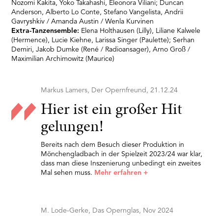
Nozomi Kakita, Yoko Takahashi, Eleonora Viliani; Duncan
Anderson, Alberto Lo Conte, Stefano Vangelista, Andrii
Gavryshkiv / Amanda Austin / Wenla Kurvinen
Extra-Tanzensemble:
Elena Holthausen (Lilly), Liliane Kalwele
(Hermence), Lucie Kiehne, Larissa Singer (Paulette); Serhan
Demiri, Jakob Dumke (René / Radioansager), Arno Groß /
Maximilian Archimowitz (Maurice)
Markus Lamers, Der Opernfreund, 21.12.24
Hier ist ein großer Hit
gelungen!
Bereits nach dem Besuch dieser Produktion in
Mönchengladbach in der Spielzeit 2023/24 war klar,
dass man diese Inszenierung unbedingt ein zweites
Mal sehen muss.
Mehr erfahren
+
M. Lode-Gerke, Das Opernglas, Nov 2024