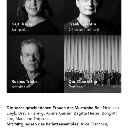
Kejti Karaj
Frank Valentin
Tangolita
Célestin Formant
Rochus Triebs
Der Opernchor
Archibald
Pomerol
Die sechs geschiedenen Frauen des Mustapha Bei:
Nele van
Deyk, Ursula Hennig, Ariane Ganser, Birgitta Henze, Bong-Kil
Lee, Marianne Thijssens
Mit Mitgliedern des Ballettensembles:
Alice Franchini,