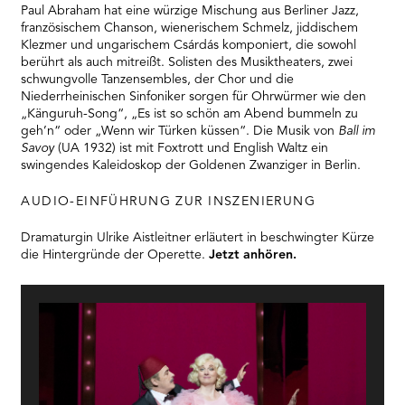
Platform
Paul Abraham hat eine würzige Mischung aus Berliner Jazz,
französischem Chanson, wienerischem Schmelz, jiddischem
Klezmer und ungarischem Csárdás komponiert, die sowohl
berührt als auch mitreißt. Solisten des Musiktheaters, zwei
schwungvolle Tanzensembles, der Chor und die
Niederrheinischen Sinfoniker sorgen für Ohrwürmer wie den
„Känguruh-Song“, „Es ist so schön am Abend bummeln zu
geh’n“ oder „Wenn wir Türken küssen“. Die Musik von
Ball im
Savoy
(UA 1932) ist mit Foxtrott und English Waltz ein
swingendes Kaleidoskop der Goldenen Zwanziger in Berlin.
AUDIO-EINFÜHRUNG ZUR INSZENIERUNG
Dramaturgin Ulrike Aistleitner erläutert in beschwingter Kürze
die Hintergründe der Operette.
Jetzt anhören.