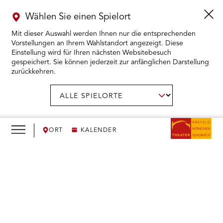
Wählen Sie einen Spielort
Mit dieser Auswahl werden Ihnen nur die entsprechenden
Vorstellungen an Ihrem Wahlstandort angezeigt. Diese
Einstellung wird für Ihren nächsten Websitebesuch
gespeichert. Sie können jederzeit zur anfänglichen Darstellung
zurückkehren.
Menü
öffnen
AUSWAHL BESTÄTIGEN
Spielort
wählen:
RMENÜ KARTENKAUF ÖFFNEN
RMENÜ SPIELPLAN ÖFFNEN
ORT
KALENDER
RMENÜ WIR ÖFFNEN
We
need
RMENÜ DAS THEATER ÖFFNEN
your
consent
RMENÜ THEATERPÄDAGOGIK ÖFFNEN
to load