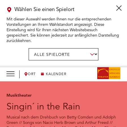
Wählen Sie einen Spielort
Mit dieser Auswahl werden Ihnen nur die entsprechenden
Vorstellungen an Ihrem Wahlstandort angezeigt. Diese
Einstellung wird für Ihren nächsten Websitebesuch
gespeichert. Sie können jederzeit zur anfänglichen Darstellung
zurückkehren.
Menü
öffnen
AUSWAHL BESTÄTIGEN
Spielort
wählen:
RMENÜ KARTENKAUF ÖFFNEN
RMENÜ SPIELPLAN ÖFFNEN
ORT
KALENDER
RMENÜ WIR ÖFFNEN
Musiktheater
Singin´ in the Rain
RMENÜ DAS THEATER ÖFFNEN
Musical nach dem Drehbuch von Betty Comden und Adolph
RMENÜ THEATERPÄDAGOGIK ÖFFNEN
Green // Songs von Nacio Herb Brown und Arthur Freed //