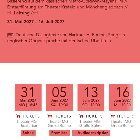
RMENÜ BESUCH ÖFFNEN
Basierend auf dem klassischen Metro-Goldwyn-Mayer Film //
Erstaufführung am Theater Krefeld und Mönchengladbach
Leitung
31. Mai 2027 – 16. Juli 2027
Deutsche Dialogtexte von Hartmut H. Forche, Songs in
englischer Originalsprache mit deutschen Übertiteln
Vorstellungen
31
05
13
16
Mai 2027
Juni 2027
Juni 2027
Juni 2027
MO
| 18:45
SA
| 19:30
SO
| 18:00
MI
| 19:30
TICKETS
TICKETS
TICKETS
TICKETS
Theater MG –
Theater MG –
Theater MG –
Theater MG –
Theaterbar
Große Bühne
Große Bühne
Große Bühne
Soiree
Premiere
+ Audiodeskription