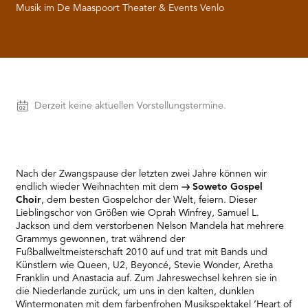
RMENÜ BESUCH ÖFFNEN
Musik im De Maaspoort Theater & Events Venlo
Vorstellungen
Derzeit keine aktuellen Vorstellungstermine.
Nach der Zwangspause der letzten zwei Jahre können wir
endlich wieder Weihnachten mit dem
Soweto Gospel
Choir
, dem besten Gospelchor der Welt, feiern. Dieser
Lieblingschor von Größen wie Oprah Winfrey, Samuel L.
Jackson und dem verstorbenen Nelson Mandela hat mehrere
Grammys gewonnen, trat während der
Fußballweltmeisterschaft 2010 auf und trat mit Bands und
Künstlern wie Queen, U2, Beyoncé, Stevie Wonder, Aretha
Franklin und Anastacia auf. Zum Jahreswechsel kehren sie in
die Niederlande zurück, um uns in den kalten, dunklen
Wintermonaten mit dem farbenfrohen Musikspektakel ‘Heart of