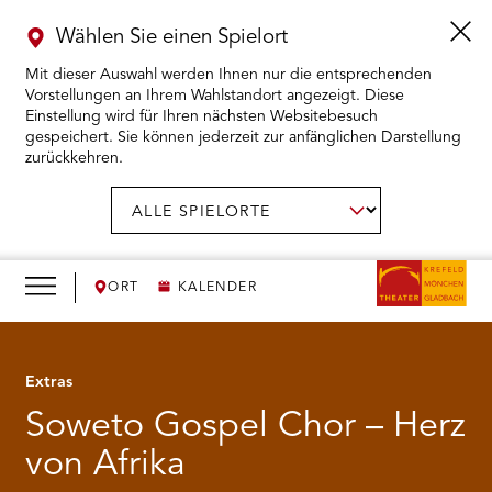
Wählen Sie einen Spielort
Mit dieser Auswahl werden Ihnen nur die entsprechenden
Vorstellungen an Ihrem Wahlstandort angezeigt. Diese
Einstellung wird für Ihren nächsten Websitebesuch
gespeichert. Sie können jederzeit zur anfänglichen Darstellung
zurückkehren.
Menü
öffnen
AUSWAHL BESTÄTIGEN
Spielort
wählen:
RMENÜ KARTENKAUF ÖFFNEN
RMENÜ SPIELPLAN ÖFFNEN
ORT
KALENDER
RMENÜ WIR ÖFFNEN
Extras
RMENÜ DAS THEATER ÖFFNEN
Soweto Gospel Chor – Herz
RMENÜ THEATERPÄDAGOGIK ÖFFNEN
von Afrika