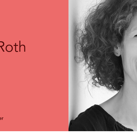
Roth
er