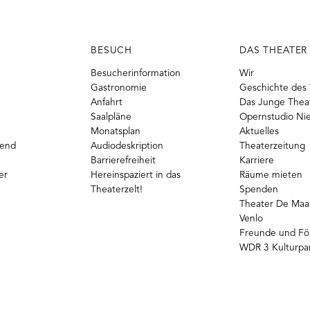
BESUCH
DAS THEATER
Besucherinformation
Wir
Gastronomie
Geschichte des 
Anfahrt
Das Junge Thea
Saalpläne
Opernstudio Ni
Monatsplan
Aktuelles
gend
Audiodeskription
Theaterzeitung
Barrierefreiheit
Karriere
er
Hereinspaziert in das
Räume mieten
Theaterzelt!
Spenden
Theater De Maas
Venlo
Freunde und Fö
WDR 3 Kulturpa