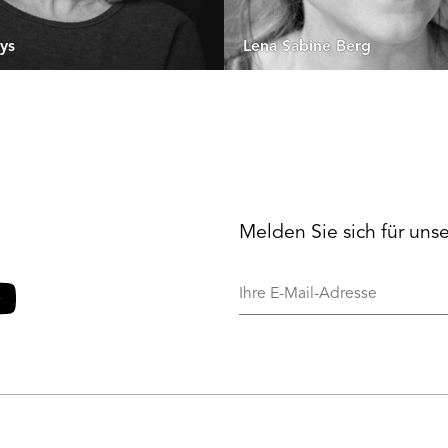
ys
Lena Sabine Berg
Melden Sie sich für uns
Ihre
E-
Mail-
o
ouTube
Adresse