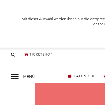
Mit dieser Auswahl werden Ihnen nur die entsprec
gespei
Seite
TICKETSHOP
durchsuchen
Menü
KALENDER
MENÜ
öffnen
NÜ KARTENKAUF ÖFFNEN