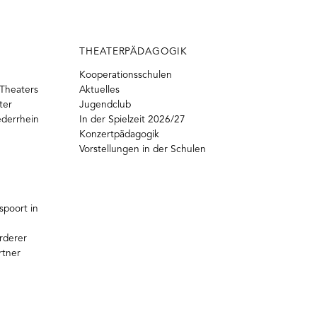
THEATERPÄDAGOGIK
Kooperationsschulen
Theaters
Aktuelles
ter
Jugendclub
ederrhein
In der Spielzeit 2026/27
Konzertpädagogik
Vorstellungen in der Schulen
poort in
rderer
rtner