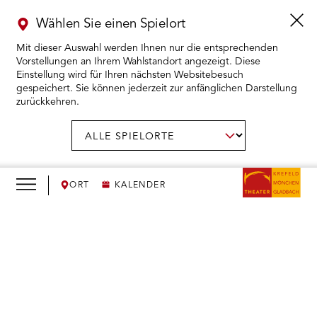
Wählen Sie einen Spielort
Mit dieser Auswahl werden Ihnen nur die entsprechenden
Vorstellungen an Ihrem Wahlstandort angezeigt. Diese
Einstellung wird für Ihren nächsten Websitebesuch
gespeichert. Sie können jederzeit zur anfänglichen Darstellung
zurückkehren.
Menü
öffnen
AUSWAHL BESTÄTIGEN
Spielort
wählen:
RMENÜ KARTENKAUF ÖFFNEN
RMENÜ SPIELPLAN ÖFFNEN
ORT
KALENDER
RMENÜ WIR ÖFFNEN
We
need
RMENÜ DAS THEATER ÖFFNEN
your
consent
RMENÜ THEATERPÄDAGOGIK ÖFFNEN
to load