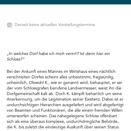
needs
to
setup
the
Vorstellungen
Derzeit keine aktuellen Vorstellungstermine.
site
with
their
CMP
to
„
In welches Dorf habe ich mich verirrt? Ist denn hier ein
add
Schloss?“
this
content
to
Bei der Ankunft eines Mannes im Wirtshaus eines nächtlich
the
verschneiten Dorfes scheint alles unbestimmt, fragwürdig,
list
unheimlich. Obwohl K., wie er genannt wird, behauptet, er sei
of
der vom Schlossgrafen berufene Landvermesser, weist ihn die
technologies
Dorfgemeinschaft kalt ab. Doch K. kämpft beharrlich um seine
used.
Anerkennung, um die Legitimation seiner Existenz. Dabei ist er
Powered
undurchsichtigen Hierarchien ausgeliefert und wird abgefertigt
by
von Beamten und Funktionären, die alle einem fremden Willen
Usercentrics
unterworfen scheinen. Das nahegelegene Schloss offenbart
Consent
sich als eine überaus komplexe, undurchdringliche Behörde,
Management
die K. bis zuletzt die eindeutige Auskunft über seinen Status