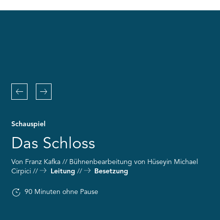
RMENÜ BESUCH ÖFFNEN
the
Youtube
service!
This
content
is
not
permitted
to
Zurück
Weiter
load
due
to
Schauspiel
trackers
that
Das Schloss
are
not
Von Franz Kafka // Bühnenbearbeitung von Hüseyin Michael
disclosed
Cirpici
Leitung
Besetzung
to
the
visitor.
90 Minuten ohne Pause
The
website
owner