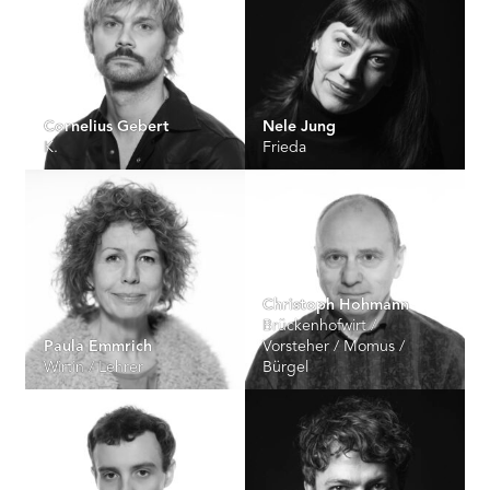
Cornelius Gebert
Nele Jung
K.
Frieda
Christoph Hohmann
Brückenhofwirt /
Paula Emmrich
Vorsteher / Momus /
Wirtin / Lehrer
Bürgel