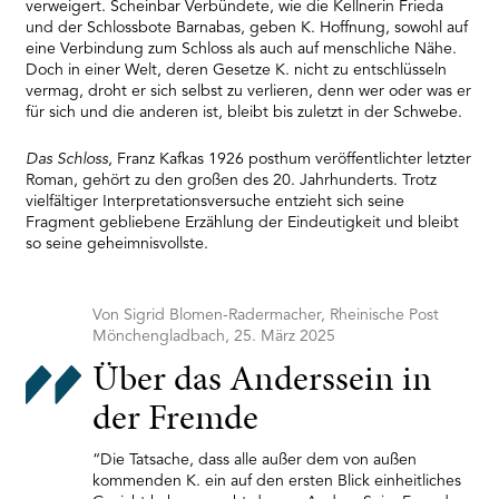
Platform
verweigert. Scheinbar Verbündete, wie die Kellnerin Frieda
und der Schlossbote Barnabas, geben K. Hoffnung, sowohl auf
eine Verbindung zum Schloss als auch auf menschliche Nähe.
Doch in einer Welt, deren Gesetze K. nicht zu entschlüsseln
vermag, droht er sich selbst zu verlieren, denn wer oder was er
für sich und die anderen ist, bleibt bis zuletzt in der Schwebe.
Das Schloss
, Franz Kafkas 1926 posthum veröffentlichter letzter
Roman, gehört zu den großen des 20. Jahrhunderts. Trotz
vielfältiger Interpretationsversuche entzieht sich seine
Fragment gebliebene Erzählung der Eindeutigkeit und bleibt
so seine geheimnisvollste.
Von Sigrid Blomen-Radermacher, Rheinische Post
Mönchengladbach, 25. März 2025
Über das Anderssein in
der Fremde
“Die Tatsache, dass alle außer dem von außen
kommenden K. ein auf den ersten Blick einheitliches