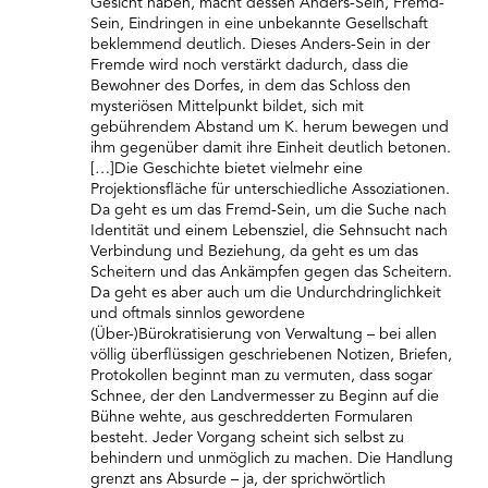
Gesicht haben, macht dessen Anders-Sein, Fremd-
Sein, Eindringen in eine unbekannte Gesellschaft
beklemmend deutlich. Dieses Anders-Sein in der
Fremde wird noch verstärkt dadurch, dass die
Bewohner des Dorfes, in dem das Schloss den
mysteriösen Mittelpunkt bildet, sich mit
gebührendem Abstand um K. herum bewegen und
ihm gegenüber damit ihre Einheit deutlich betonen.
[…]Die Geschichte bietet vielmehr eine
Projektionsfläche für unterschiedliche Assoziationen.
Da geht es um das Fremd-Sein, um die Suche nach
Identität und einem Lebensziel, die Sehnsucht nach
Verbindung und Beziehung, da geht es um das
Scheitern und das Ankämpfen gegen das Scheitern.
Da geht es aber auch um die Undurchdringlichkeit
und oftmals sinnlos gewordene
(Über-)Bürokratisierung von Verwaltung – bei allen
völlig überflüssigen geschriebenen Notizen, Briefen,
Protokollen beginnt man zu vermuten, dass sogar
Schnee, der den Landvermesser zu Beginn auf die
Bühne wehte, aus geschredderten Formularen
besteht. Jeder Vorgang scheint sich selbst zu
behindern und unmöglich zu machen. Die Handlung
grenzt ans Absurde – ja, der sprichwörtlich