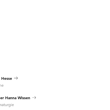
 Hesse
ne
her Hanna Wissen
maturgie