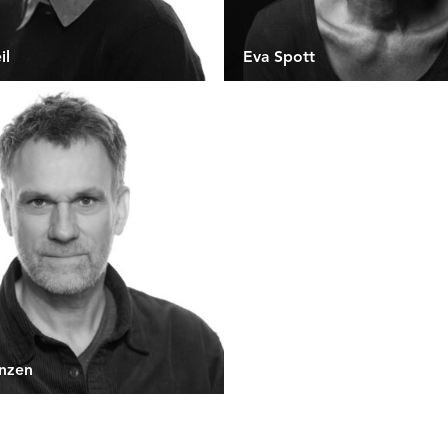
il
Eva Spott
nzen