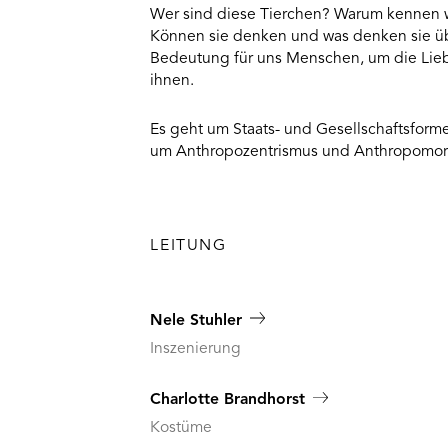
Wer sind diese Tierchen? Warum kennen w
Usercentrics
Consent
Können sie denken und was denken sie üb
Management
Bedeutung für uns Menschen, um die Lieb
Platform
ihnen.
Es geht um Staats- und Gesellschaftsfor
um Anthropozentrismus und Anthropomorp
LEITUNG
Nele Stuhler
Inszenierung
Charlotte Brandhorst
Kostüme