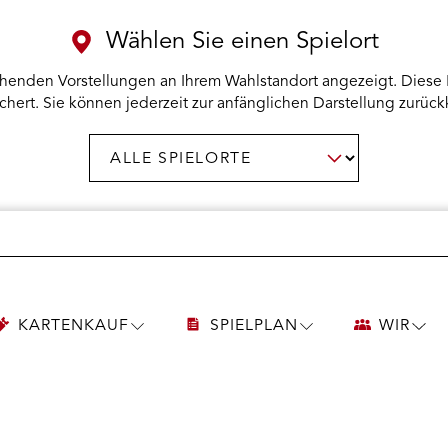
Wählen Sie einen Spielort
henden Vorstellungen an Ihrem Wahlstandort angezeigt. Diese 
chert. Sie können jederzeit zur anfänglichen Darstellung zurück
Spielort
AUSWAHL BESTÄTIGEN
wählen:
KARTENKAUF
SPIELPLAN
WIR
UNTERMENÜ
UNTERMENÜ
UNT
KARTENKAUF
SPIELPLAN
WIR
ÖFFNEN
ÖFFNEN
ÖFF