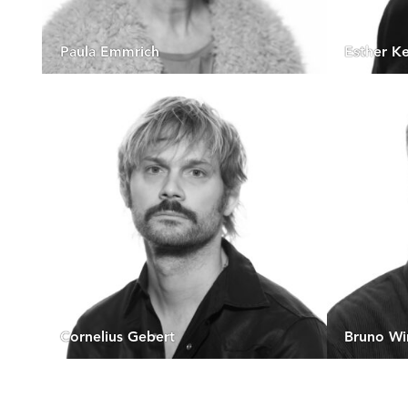
Paula Emmrich
Esther Ke
Cornelius Gebert
Bruno Wi