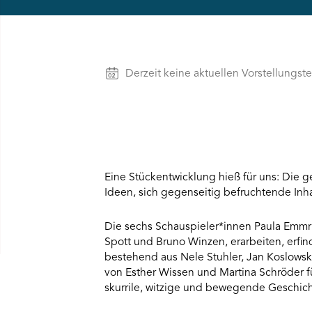
visitor.
The
website
owner
needs
to
Vorstellungen
Derzeit keine aktuellen Vorstellungst
setup
the
site
with
their
CMP
to
Eine Stückentwicklung hieß für uns: Die 
add
this
Ideen, sich gegenseitig befruchtende Inha
content
to
Die sechs Schauspieler*innen Paula Emmric
the
Spott und Bruno Winzen, erarbeiten, erfi
list
bestehend aus Nele Stuhler, Jan Koslowski
of
technologies
von Esther Wissen und Martina Schröder f
used.
skurrile, witzige und bewegende Geschic
Powered
by