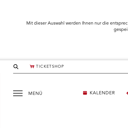
Mit dieser Auswahl werden Ihnen nur die entsprec
gespei
Seite
TICKETSHOP
durchsuchen
Menü
KALENDER
MENÜ
öffnen
We
need
NÜ KARTENKAUF ÖFFNEN