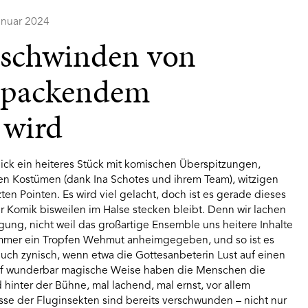
Januar 2024
rschwinden von
u packendem
 wird
Blick ein heiteres Stück mit komischen Überspitzungen,
n Kostümen (dank Ina Schotes und ihrem Team), witzigen
en Pointen. Es wird viel gelacht, doch ist es gerade dieses
r Komik bisweilen im Halse stecken bleibt. Denn wir lachen
gung, nicht weil das großartige Ensemble uns heitere Inhalte
 immer ein Tropfen Wehmut anheimgegeben, und so ist es
 auch zynisch, wenn etwa die Gottesanbeterin Lust auf einen
Auf wunderbar magische Weise haben die Menschen die
 hinter der Bühne, mal lachend, mal ernst, vor allem
sse der Fluginsekten sind bereits verschwunden – nicht nur