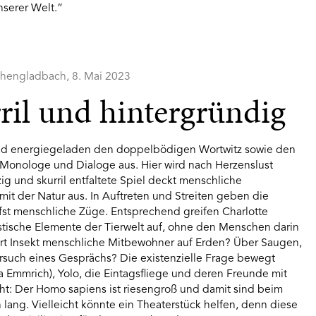
nserer Welt.”
hengladbach, 8. Mai 2023
rril und hintergründig
 und energiegeladen den doppelbödigen Wortwitz sowie den
 Monologe und Dialoge aus. Hier wird nach Herzenslust
zig und skurril entfaltete Spiel deckt menschliche
it der Natur aus. In Auftreten und Streiten geben die
fst menschliche Züge. Entsprechend greifen Charlotte
stische Elemente der Tierwelt auf, ohne den Menschen darin
ert Insekt menschliche Mitbewohner auf Erden? Über Saugen,
such eines Gesprächs? Die existenzielle Frage bewegt
 Emmrich), Yolo, die Eintagsfliege und deren Freunde mit
ht: Der Homo sapiens ist riesengroß und damit sind beim
lang. Vielleicht könnte ein Theaterstück helfen, denn diese