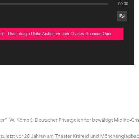
00:00
)" - Dramaturgin Ulrike Aistleitner über Charles Gounods Oper
!
r“ (W. Körner): Deutscher Privatgelehrter bewältigt Midlife-Crisi
zuletzt vor 28 Jahren am Theater Krefeld und Mönchengladbac