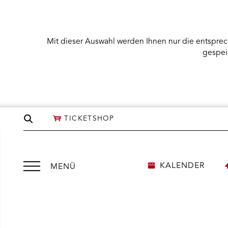
Mit dieser Auswahl werden Ihnen nur die entsprec
gespei
Seite
TICKETSHOP
durchsuchen
Menü
KALENDER
MENÜ
öffnen
We
need
NÜ KARTENKAUF ÖFFNEN