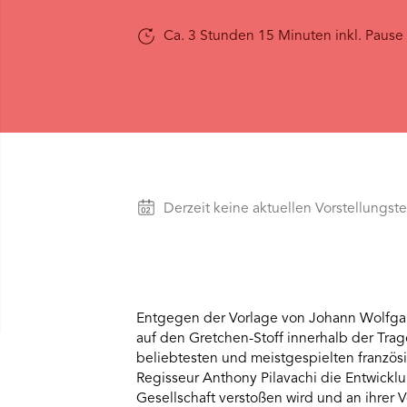
visitor.
The
Ca. 3 Stunden 15 Minuten inkl. Pause
website
owner
needs
to
setup
the
site
with
their
CMP
Vorstellungen
Derzeit keine aktuellen Vorstellungst
to
add
this
content
to
the
Entgegen der Vorlage von Johann Wolfga
list
of
auf den Gretchen-Stoff innerhalb der Trag
technologies
beliebtesten und meistgespielten französ
used.
Regisseur Anthony Pilavachi die Entwicklu
Powered
Gesellschaft verstoßen wird und an ihrer 
by