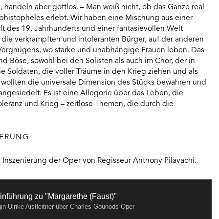
handeln aber gottlos. – Man weiß nicht, ob das Ganze real
ephistopheles erlebt. Wir haben eine Mischung aus einer
ft des 19. Jahrhunderts und einer fantasievollen Welt
 die verkrampften und intoleranten Bürger, auf der anderen
s Vergnügens, wo starke und unabhängige Frauen leben. Das
d Böse, sowohl bei den Solisten als auch im Chor, der in
e Soldaten, die voller Träume in den Krieg ziehen und als
wollten die universale Dimension des Stücks bewahren und
ngesiedelt. Es ist eine Allegorie über das Leben, die
oleranz und Krieg – zeitlose Themen, die durch die
IERUNG
ie Inszenierung der Oper von Regisseur Anthony Pilavachi.
inführung zu "Margarethe (Faust)"
in Ulrike Aistleitner über Charles Gounods Oper