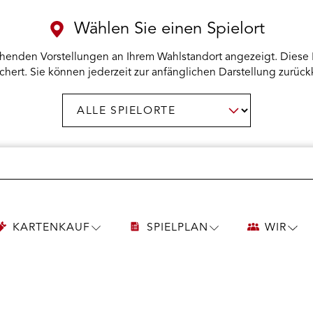
Wählen Sie einen Spielort
henden Vorstellungen an Ihrem Wahlstandort angezeigt. Diese 
chert. Sie können jederzeit zur anfänglichen Darstellung zurück
Spielort
AUSWAHL BESTÄTIGEN
wählen:
KARTENKAUF
SPIELPLAN
WIR
UNTERMENÜ
UNTERMENÜ
UNT
KARTENKAUF
SPIELPLAN
WIR
ÖFFNEN
ÖFFNEN
ÖFF