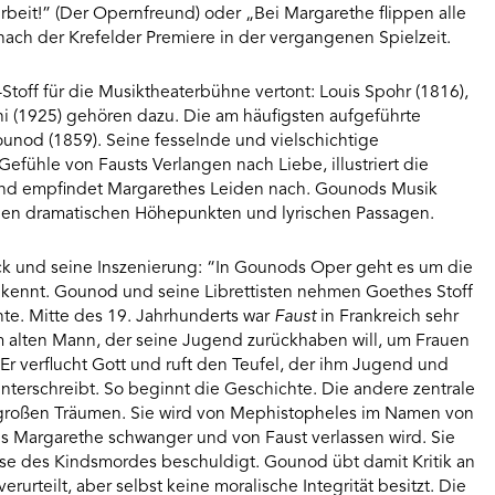
beit!” (Der Opernfreund) oder „Bei Margarethe flippen alle
e nach der Krefelder Premiere in der vergangenen Spielzeit.
toff für die Musiktheaterbühne vertont: Louis Spohr (1816),
ni (1925) gehören dazu. Die am häufigsten aufgeführte
ounod (1859). Seine fesselnde und vielschichtige
efühle von Fausts Verlangen nach Liebe, illustriert die
und empfindet Margarethes Leiden nach. Gounods Musik
chen dramatischen Höhepunkten und lyrischen Passagen.
ck und seine Inszenierung: “In Gounods Oper geht es um die
 kennt. Gounod und seine Librettisten nehmen Goethes Stoff
te. Mitte des 19. Jahrhunderts war
Faust
in Frankreich sehr
m alten Mann, der seine Jugend zurückhaben will, um Frauen
r verflucht Gott und ruft den Teufel, der ihm Jugend und
unterschreibt. So beginnt die Geschichte. Die andere zentrale
t großen Träumen. Sie wird von Mephistopheles im Namen von
als Margarethe schwanger und von Faust verlassen wird. Sie
eise des Kindsmordes beschuldigt. Gounod übt damit Kritik an
verurteilt, aber selbst keine moralische Integrität besitzt. Die