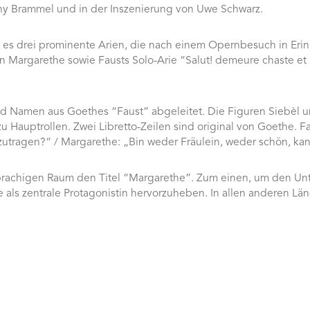
ny Brammel und in der Inszenierung von Uwe Schwarz.
t es drei prominente Arien, die nach einem Opernbesuch in Er
 Margarethe sowie Fausts Solo-Arie “Salut! demeure chaste et p
nd Namen aus Goethes “Faust” abgeleitet. Die Figuren Siebèl u
Hauptrollen. Zwei Libretto-Zeilen sind original von Goethe. Fa
utragen?“ / Margarethe: „Bin weder Fräulein, weder schön, ka
rachigen Raum den Titel “Margarethe”. Zum einen, um den Unt
ls zentrale Protagonistin hervorzuheben. In allen anderen Län