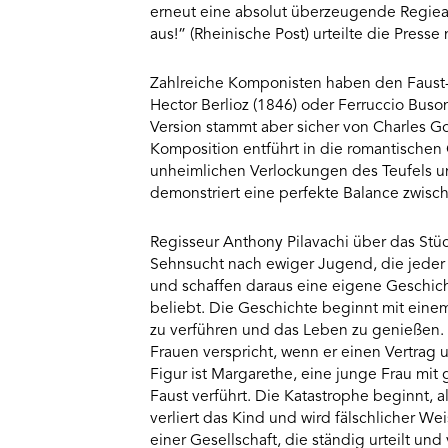
erneut eine absolut überzeugende Regiear
Usercentrics
aus!” (Rheinische Post) urteilte die Press
Consent
Management
Platform
Zahlreiche Komponisten haben den Faust-S
Hector Berlioz (1846) oder Ferruccio Buso
Version stammt aber sicher von Charles G
Komposition entführt in die romantischen G
unheimlichen Verlockungen des Teufels 
demonstriert eine perfekte Balance zwis
Regisseur Anthony Pilavachi über das Stü
Sehnsucht nach ewiger Jugend, die jeder
und schaffen daraus eine eigene Geschich
beliebt. Die Geschichte beginnt mit eine
zu verführen und das Leben zu genießen. E
Frauen verspricht, wenn er einen Vertrag 
Figur ist Margarethe, eine junge Frau mi
Faust verführt. Die Katastrophe beginnt, 
verliert das Kind und wird fälschlicher W
einer Gesellschaft, die ständig urteilt und 