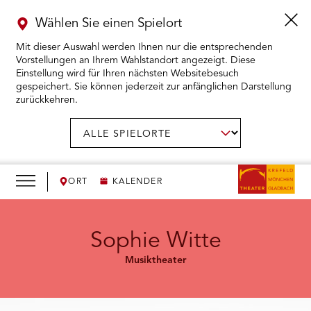
Wählen Sie einen Spielort
Mit dieser Auswahl werden Ihnen nur die entsprechenden
Vorstellungen an Ihrem Wahlstandort angezeigt. Diese
Einstellung wird für Ihren nächsten Websitebesuch
gespeichert. Sie können jederzeit zur anfänglichen Darstellung
zurückkehren.
Menü
öffnen
AUSWAHL BESTÄTIGEN
Spielort
wählen:
RMENÜ KARTENKAUF ÖFFNEN
RMENÜ SPIELPLAN ÖFFNEN
ORT
KALENDER
RMENÜ WIR ÖFFNEN
Sophie Witte
Musiktheater
RMENÜ DAS THEATER ÖFFNEN
RMENÜ THEATERPÄDAGOGIK ÖFFNEN