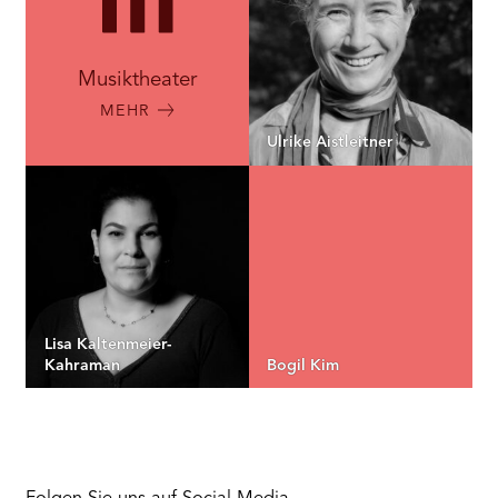
Musiktheater
MEHR
Ulrike Aistleitner
Lisa Kaltenmeier-
Kahraman
Bogil Kim