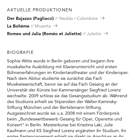
AKTUELLE PRODUKTIONEN
Der Bajazzo (Pagliacci)
Nedda / Colombine
La Bohème
Musetta
Romeo und Julia (Roméo et Juliette)
Juliette
BIOGRAFIE
Sophie Witte wurde in Berlin geboren und begann ihre
musikalische Ausbildung mit Klavierunterricht und ersten
Bühnenerfahrungen im Kindertanztheater und der Kinderoper.
Nach dem Abitur studierte sie zunächst das Fach
Musikwissenschaft, bevor sie auf das Fach Gesang an der
Universität der Künste bei Kammersänger Siegfried Lorenz
wechselte. 2009 schloss sie das Gesangsstudium ab. Während
des Studiums erhielt sie Stipendien der Walter-Kaminsky-
Stiftung München und der Bertelsmann-Stiftung.
Ausgezeichnet wurde sie u.a. 2008 mit einem Förderpreis
beim „Bundeswettbewerb Gesang für Oper, Operette und
Konzert“ in Berlin. Meisterkurse bei Krisztina Laki, Julie
Kaufmann und KS Siegfried Lorenz ergänzten ihr Studium. Ihr
erstes Festengagement erhielt sie direkt im Anschluss an ihr