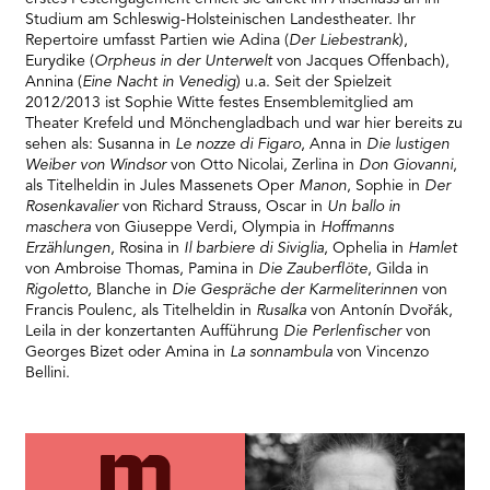
Studium am Schleswig-Holsteinischen Landestheater. Ihr
Repertoire umfasst Partien wie Adina (
Der Liebestrank
),
Eurydike (
Orpheus in der Unterwelt
von Jacques Offenbach),
Annina (
Eine Nacht in Venedig
) u.a. Seit der Spielzeit
2012/2013 ist Sophie Witte festes Ensemblemitglied am
Theater Krefeld und Mönchengladbach und war hier bereits zu
sehen als: Susanna in
Le nozze di Figaro
, Anna in
Die lustigen
Weiber von Windsor
von Otto Nicolai, Zerlina in
Don Giovanni
,
als Titelheldin in Jules Massenets Oper
Manon
, Sophie in
Der
Rosenkavalier
von Richard Strauss, Oscar in
Un ballo in
maschera
von Giuseppe Verdi, Olympia in
Hoffmanns
Erzählungen
, Rosina in
Il barbiere di Siviglia
, Ophelia in
Hamlet
von Ambroise Thomas, Pamina in
Die Zauberflöte
, Gilda in
Rigoletto,
Blanche in
Die Gespräche der Karmeliterinnen
von
Francis Poulenc
,
als Titelheldin in
Rusalka
von Antonín Dvořák,
Leila in der konzertanten Aufführung
Die Perlenfischer
von
Georges Bizet oder Amina in
La sonnambula
von Vincenzo
Bellini.